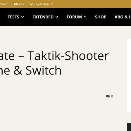
Switch
Klassik
Alle Systeme
e
TESTS
EXTENDED
FORUM
SHOP
ABO & 
ate – Taktik-Shooter
ne & Switch
0