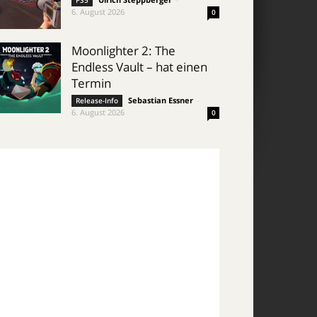
PS5
6. August 2026
0
Moonlighter 2: The
Endless Vault – hat einen
Termin
Sebastian Essner
-
Release-Info
6. August 2026
0