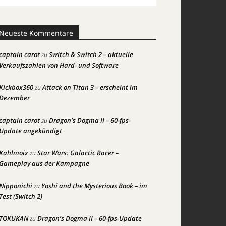
Neueste Kommentare
captain carot
Switch & Switch 2 – aktuelle
zu
Verkaufszahlen von Hard- und Software
Kickbox360
Attack on Titan 3 – erscheint im
zu
Dezember
captain carot
Dragon’s Dogma II – 60-fps-
zu
Update angekündigt
Kahlmoix
Star Wars: Galactic Racer –
zu
Gameplay aus der Kampagne
Nipponichi
Yoshi and the Mysterious Book – im
zu
Test (Switch 2)
TOKUKAN
Dragon’s Dogma II – 60-fps-Update
zu