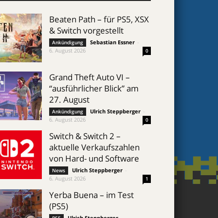
Beaten Path – für PS5, XSX
& Switch vorgestellt
Sebastian Essner
-
Ankündigung
6. August 2026
0
Grand Theft Auto VI –
“ausführlicher Blick” am
27. August
Ulrich Steppberger
-
Ankündigung
6. August 2026
0
Switch & Switch 2 –
aktuelle Verkaufszahlen
von Hard- und Software
Ulrich Steppberger
-
News
6. August 2026
1
Yerba Buena – im Test
(PS5)
Ulrich Steppberger
-