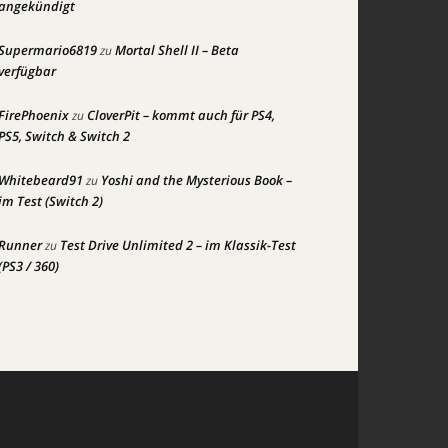
angekündigt
Supermario6819
Mortal Shell II – Beta
zu
verfügbar
FirePhoenix
CloverPit – kommt auch für PS4,
zu
PS5, Switch & Switch 2
Whitebeard91
Yoshi and the Mysterious Book –
zu
im Test (Switch 2)
Runner
Test Drive Unlimited 2 – im Klassik-Test
zu
(PS3 / 360)