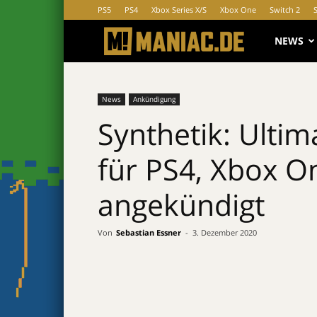
PS5
PS4
Xbox Series X/S
Xbox One
Switch 2
MANIAC.d
NEWS
News
Ankündigung
Synthetik: Ultim
für PS4, Xbox O
angekündigt
Von
Sebastian Essner
-
3. Dezember 2020