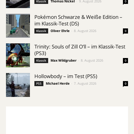
Thomas Nickel
-
9. August 2026
Klassik
0
Pokémon Schwarze & Weiße Edition –
im Klassik-Test (DS)
Oliver Ehrle
-
8. August 2026
Klassik
0
Trinity: Souls of Zill O’ll – im Klassik-Test
(PS3)
Max Wildgruber
-
8. August 2026
Klassik
0
Hollowbody – im Test (PS5)
Michael Herde
-
7. August 2026
PS5
0