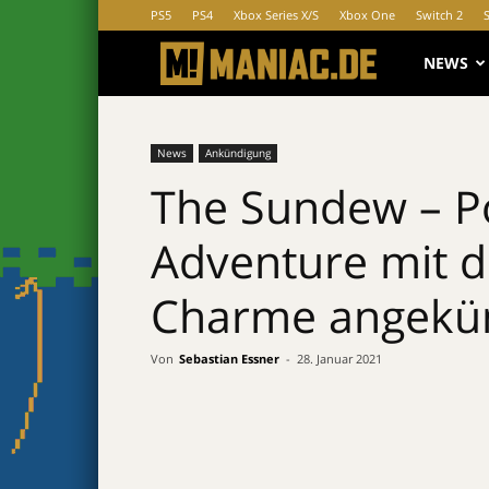
PS5
PS4
Xbox Series X/S
Xbox One
Switch 2
MANIAC.d
NEWS
News
Ankündigung
The Sundew – Po
Adventure mit d
Charme angekü
Von
Sebastian Essner
-
28. Januar 2021