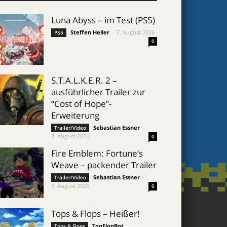
Luna Abyss – im Test (PS5)
Steffen Heller
-
7. August 2026
PS5
0
S.T.A.L.K.E.R. 2 –
ausführlicher Trailer zur
“Cost of Hope”-
Erweiterung
Sebastian Essner
-
Trailer/Video
7. August 2026
0
Fire Emblem: Fortune’s
Weave – packender Trailer
Sebastian Essner
-
Trailer/Video
7. August 2026
0
Tops & Flops – Heißer!
TopFlopBot
-
Tops & Flops