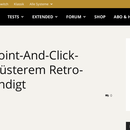
Switch
Klassik
Alle Systeme
e
TESTS
EXTENDED
FORUM
SHOP
ABO & 
int-And-Click-
üsterem Retro-
ndigt
0