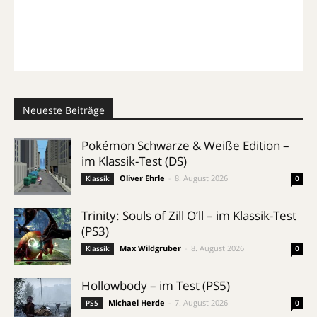
Neueste Beiträge
Pokémon Schwarze & Weiße Edition –
im Klassik-Test (DS)
Oliver Ehrle
-
8. August 2026
Klassik
0
Trinity: Souls of Zill O’ll – im Klassik-Test
(PS3)
Max Wildgruber
-
8. August 2026
Klassik
0
Hollowbody – im Test (PS5)
Michael Herde
-
7. August 2026
PS5
0