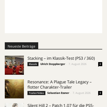
Neueste Beiträge
Stacking – im Klassik-Test (PS3 / 360)
Ulrich Steppberger
-
7. August 2026
Klassik
0
Resonance: A Plague Tale Legacy –
flotter Charakter-Trailer
Sebastian Essner
-
7. August 2026
Trailer/Video
0
Silent Hill 2 – Patch 1.07 für die PS5-