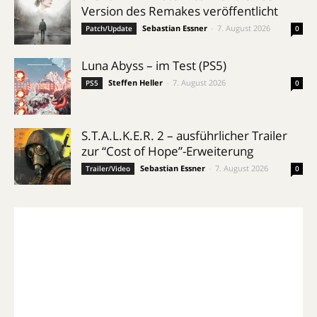
Version des Remakes veröffentlicht
Sebastian Essner
-
7. August 2026
Patch/Update
0
Luna Abyss – im Test (PS5)
Steffen Heller
-
7. August 2026
PS5
0
S.T.A.L.K.E.R. 2 – ausführlicher Trailer
zur “Cost of Hope”-Erweiterung
Sebastian Essner
-
7. August 2026
Trailer/Video
0