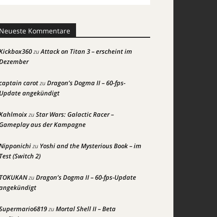
Neueste Kommentare
Kickbox360
Attack on Titan 3 – erscheint im
zu
Dezember
captain carot
Dragon’s Dogma II – 60-fps-
zu
Update angekündigt
Kahlmoix
Star Wars: Galactic Racer –
zu
Gameplay aus der Kampagne
Nipponichi
Yoshi and the Mysterious Book – im
zu
Test (Switch 2)
TOKUKAN
Dragon’s Dogma II – 60-fps-Update
zu
angekündigt
Supermario6819
Mortal Shell II – Beta
zu