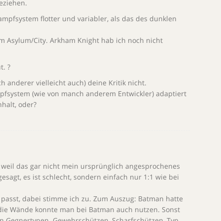
eziehen.
ampfsystem flotter und variabler, als das des dunklen
m Asylum/City. Arkham Knight hab ich noch nicht
. ?
anderer vielleicht auch) deine Kritik nicht.
pfsystem (wie von manch anderem Entwickler) adaptiert
nhalt, oder?
, weil das gar nicht mein ursprünglich angesprochenes
gesagt, es ist schlecht, sondern einfach nur 1:1 wie bei
e passt, dabei stimme ich zu. Zum Auszug: Batman hatte
d die Wände konnte man bei Batman auch nutzen. Sonst
en Gegnertypen. Gewehrschützen, Scharfschützen, Typ