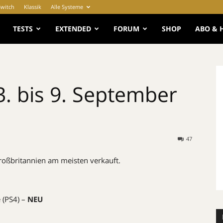
Switch
Klassik
Alle Systeme
e
TESTS
EXTENDED
FORUM
SHOP
ABO & 
. bis 9. September
47
oßbritannien am meisten verkauft.
 (PS4) –
NEU