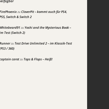
verfügbar
FirePhoenix
CloverPit – kommt auch für PS4,
zu
PS5, Switch & Switch 2
Whitebeard91
Yoshi and the Mysterious Book –
zu
im Test (Switch 2)
Runner
Test Drive Unlimited 2 – im Klassik-Test
zu
(PS3 / 360)
captain carot
Tops & Flops – Heiß!
zu