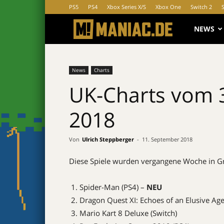
PS5
PS4
Xbox Series X/S
Xbox One
Switch 2
MANIAC.d
NEWS
News
Charts
UK-Charts vom 3
2018
Von
Ulrich Steppberger
-
11. September 2018
Diese Spiele wurden vergangene Woche in Gr
Spider-Man (PS4) –
NEU
Dragon Quest XI: Echoes of an Elusive Age
Mario Kart 8 Deluxe (Switch)