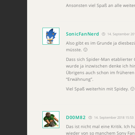
Ansonsten viel Spaß an alle weite
SonicFanNerd
14. September 20
Also gibt es im Grunde ja diesbe
müsste. 🙂
Dass sich Spider-Man etablierter 
wurde ja inzwischen denke ich hi
Übrigens auch schon im früheren 
“Erwähnung”.
Viel Spaß weiterhin mit Spidey. 🙂
D00M82
14. September 2018 15:53
Das ist nicht mal eine Kritik. Ich
wieder von so manchem Sony Fan