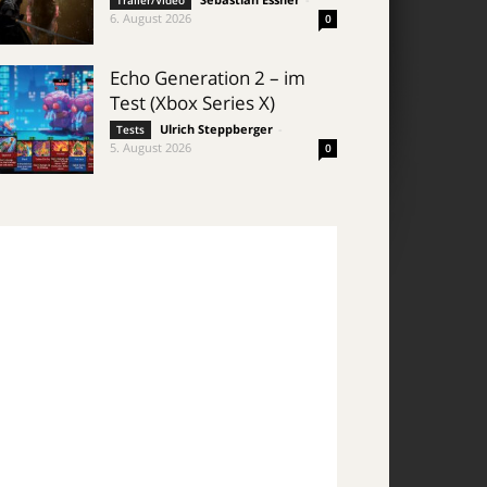
Trailer/Video
6. August 2026
0
Echo Generation 2 – im
Test (Xbox Series X)
Ulrich Steppberger
-
Tests
5. August 2026
0