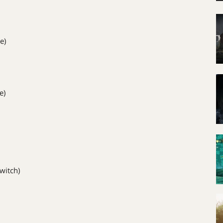
e)
e)
witch)