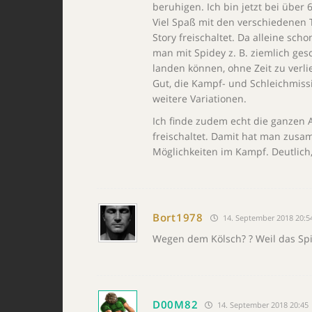
beruhigen. Ich bin jetzt bei über
Viel Spaß mit den verschiedenen
Story freischaltet. Da alleine scho
man mit Spidey z. B. ziemlich g
landen können, ohne Zeit zu verl
Gut, die Kampf- und Schleichmiss
weitere Variationen.
Ich finde zudem echt die ganzen
freischaltet. Damit hat man zusa
Möglichkeiten im Kampf. Deutlich,
Bort1978
14. September 2018 20:5
Wegen dem Kölsch? ? Weil das Spie
D00M82
14. September 2018 20:45