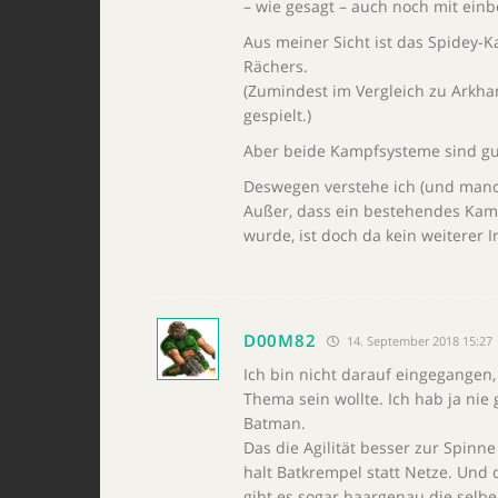
– wie gesagt – auch noch mit einb
Aus meiner Sicht ist das Spidey-K
Rächers.
(Zumindest im Vergleich zu Arkha
gespielt.)
Aber beide Kampfsysteme sind gut
Deswegen verstehe ich (und manch 
Außer, dass ein bestehendes Kam
wurde, ist doch da kein weiterer I
D00M82
14. September 2018 15:27
Ich bin nicht darauf eingegangen
Thema sein wollte. Ich hab ja nie 
Batman.
Das die Agilität besser zur Spinn
halt Batkrempel statt Netze. Un
gibt es sogar haargenau die selb