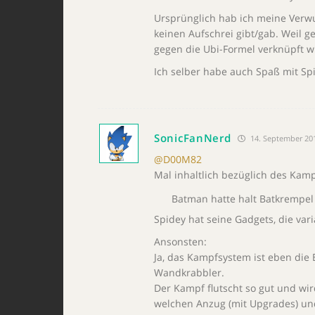
Ursprünglich hab ich meine Verw
keinen Aufschrei gibt/gab. Weil g
gegen die Ubi-Formel verknüpft w
Ich selber habe auch Spaß mit Sp
SonicFanNerd
14. September 20
@D00M82
Mal inhaltlich bezüglich des Kam
Batman hatte halt Batkrempel 
Spidey hat seine Gadgets, die va
Ansonsten:
Ja, das Kampfsystem ist eben die
Wandkrabbler.
Der Kampf flutscht so gut und wir
welchen Anzug (mit Upgrades) un