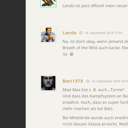
Lando ist jetzt offiziell mein neue
Lando
14. September 2018 17:54
Na, ist doch okay, wenn jemand d
Breath of the Wild auch kacke. E
ist. 😀
Bort1978
14. September 2018 16:5
Mad Max bot z. B. auch „Türme“.
Und dass das Kampfsystem an Bats
erwähnt. Auch, dass es super fun
mehr machen als bei Bats.
Bei Mittelerde wurde auch erwähn
nicht dessen Klasse erreicht. Weiß