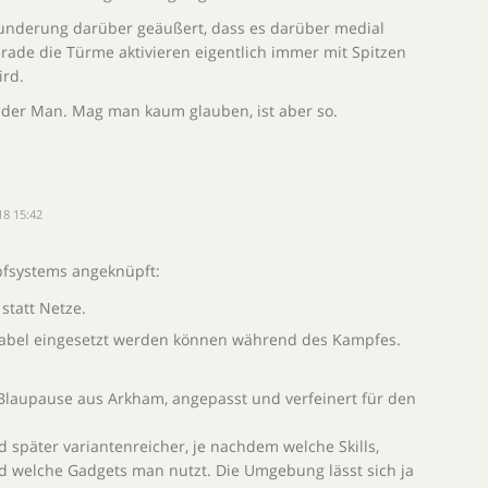
underung darüber geäußert, dass es darüber medial
erade die Türme aktivieren eigentlich immer mit Spitzen
ird.
ider Man. Mag man kaum glauben, ist aber so.
18 15:42
pfsystems angeknüpft:
statt Netze.
riabel eingesetzt werden können während des Kampfes.
 Blaupause aus Arkham, angepasst und verfeinert für den
d später variantenreicher, je nachdem welche Skills,
d welche Gadgets man nutzt. Die Umgebung lässt sich ja