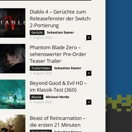
Diablo 4 – Gerüchte zum
Releasefenster der Switch-
2-Portierung
Sebastian Essner
-
Gerücht
6. August 2026
0
Phantom Blade Zero –
sehenswerter Pre-Order
Teaser Trailer
Sebastian Essner
-
Trailer/Video
6. August 2026
0
Beyond Good & Evil HD –
im Klassik-Test (360)
Michael Herde
-
Klassik
6. August 2026
0
Beast of Reincarnation –
die ersten 21 Minuten
Sebastian Essner
-