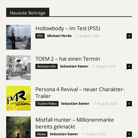
Neueste Beiträge
Hollowbody – im Test (PS5)
Michael Herde
-
7. August 2026
PS5
0
TOEM 2 – hat einen Termin
Sebastian Essner
-
7. August 2026
Release-Info
0
Persona 4 Revival – neuer Charakter-
Trailer
Sebastian Essner
-
7. August 2026
Trailer/Video
0
Mistfall Hunter – Millionenmarke
bereits geknackt
Sebastian Essner
-
7. August 2026
News
0