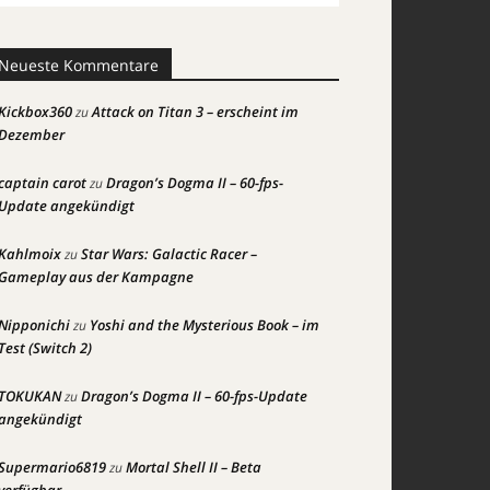
Neueste Kommentare
Kickbox360
Attack on Titan 3 – erscheint im
zu
Dezember
captain carot
Dragon’s Dogma II – 60-fps-
zu
Update angekündigt
Kahlmoix
Star Wars: Galactic Racer –
zu
Gameplay aus der Kampagne
Nipponichi
Yoshi and the Mysterious Book – im
zu
Test (Switch 2)
TOKUKAN
Dragon’s Dogma II – 60-fps-Update
zu
angekündigt
Supermario6819
Mortal Shell II – Beta
zu