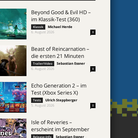
Beyond Good & Evil HD –
im Klassik-Test (360)
Michael Herde
-
Klassik
6. August 2026
0
Beast of Reincarnation –
die ersten 21 Minuten
Sebastian Essner
-
Trailer/Video
6. August 2026
0
Echo Generation 2 – im
Test (Xbox Series X)
Ulrich Steppberger
-
Tests
5. August 2026
0
Isle of Reveries –
erscheint im September
Sebastian Essner
-
Release-Info