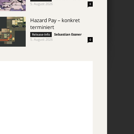
5. August 2026
0
Hazard Pay – konkret
terminiert
Sebastian Essner
-
Release-Info
5. August 2026
0