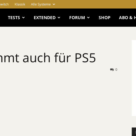
Switch
Klassik
Alle Systeme
e
TESTS
EXTENDED
FORUM
SHOP
ABO & 
mt auch für PS5
0