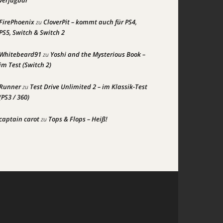
verfügbar
FirePhoenix
CloverPit – kommt auch für PS4,
zu
PS5, Switch & Switch 2
Whitebeard91
Yoshi and the Mysterious Book –
zu
im Test (Switch 2)
Runner
Test Drive Unlimited 2 – im Klassik-Test
zu
(PS3 / 360)
captain carot
Tops & Flops – Heiß!
zu