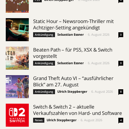
Static Hour – Newsroom-Thriller mit
Achtziger-Setting angekündigt
Sebastian Essner
-
6. August 2026
Ankündigung
0
Beaten Path – für PS5, XSX & Switch
vorgestellt
Sebastian Essner
-
6. August 2026
Ankündigung
0
Grand Theft Auto VI – “ausführlicher
Blick” am 27. August
Ulrich Steppberger
-
6. August 2026
Ankündigung
8
Switch & Switch 2 – aktuelle
Verkaufszahlen von Hard- und Software
Ulrich Steppberger
-
6. August 2026
News
4