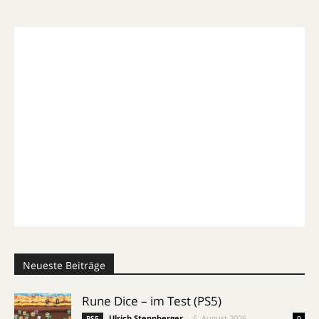
Neueste Beiträge
Rune Dice – im Test (PS5)
Ulrich Steppberger
-
6. August 2026
PS5
0