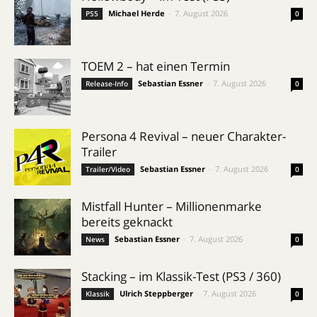
Michael Herde
-
7. August 2026
PS5
0
TOEM 2 – hat einen Termin
Sebastian Essner
-
7. August 2026
Release-Info
0
Persona 4 Revival – neuer Charakter-
Trailer
Sebastian Essner
-
7. August 2026
Trailer/Video
0
Mistfall Hunter – Millionenmarke
bereits geknackt
Sebastian Essner
-
7. August 2026
News
0
Stacking – im Klassik-Test (PS3 / 360)
Ulrich Steppberger
-
7. August 2026
Klassik
0