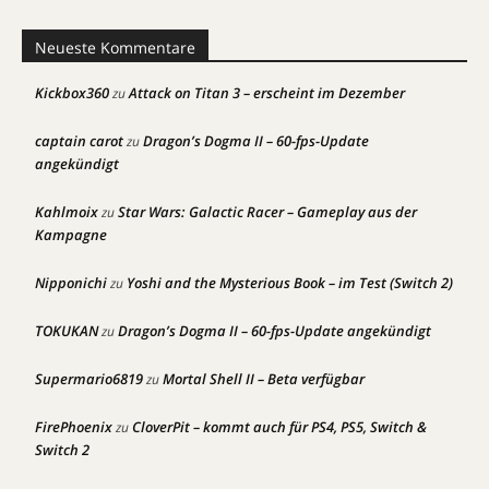
Neueste Kommentare
Kickbox360
Attack on Titan 3 – erscheint im Dezember
zu
captain carot
Dragon’s Dogma II – 60-fps-Update
zu
angekündigt
Kahlmoix
Star Wars: Galactic Racer – Gameplay aus der
zu
Kampagne
Nipponichi
Yoshi and the Mysterious Book – im Test (Switch 2)
zu
TOKUKAN
Dragon’s Dogma II – 60-fps-Update angekündigt
zu
Supermario6819
Mortal Shell II – Beta verfügbar
zu
FirePhoenix
CloverPit – kommt auch für PS4, PS5, Switch &
zu
Switch 2