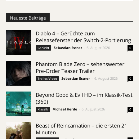
Neueste Beiträge
Diablo 4 – Gerüchte zum
Releasefenster der Switch-2-Portierung
Sebastian Essner
-
6. August 2026
Gerücht
0
Phantom Blade Zero – sehenswerter
Pre-Order Teaser Trailer
Sebastian Essner
-
6. August 2026
Trailer/Video
0
Beyond Good & Evil HD – im Klassik-Test
(360)
Michael Herde
-
6. August 2026
Klassik
0
Beast of Reincarnation – die ersten 21
Minuten