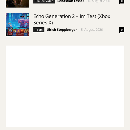
Sebastian Essner
-
6. August 2026
Trailer/Video
0
Echo Generation 2 – im Test (Xbox
Series X)
Ulrich Steppberger
-
5. August 2026
Tests
0