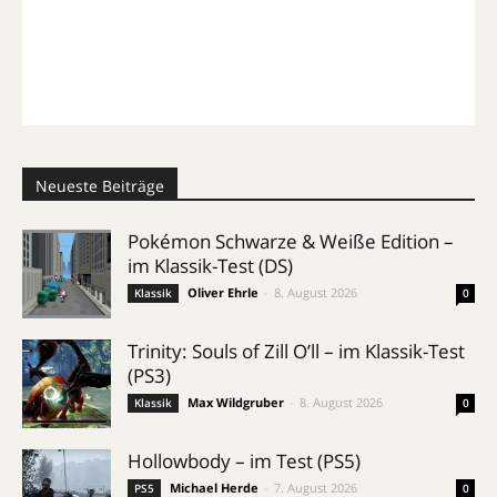
Neueste Beiträge
Pokémon Schwarze & Weiße Edition –
im Klassik-Test (DS)
Oliver Ehrle
-
8. August 2026
Klassik
0
Trinity: Souls of Zill O’ll – im Klassik-Test
(PS3)
Max Wildgruber
-
8. August 2026
Klassik
0
Hollowbody – im Test (PS5)
Michael Herde
-
7. August 2026
PS5
0