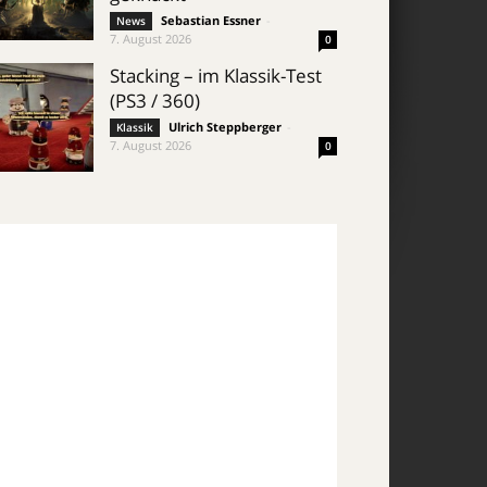
Sebastian Essner
-
News
7. August 2026
0
Stacking – im Klassik-Test
(PS3 / 360)
Ulrich Steppberger
-
Klassik
7. August 2026
0