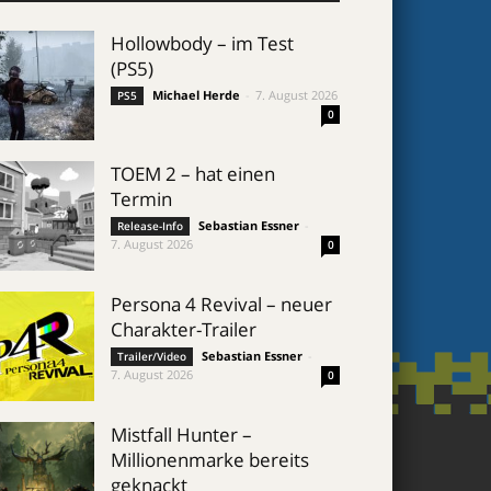
Hollowbody – im Test
(PS5)
Michael Herde
-
7. August 2026
PS5
0
TOEM 2 – hat einen
Termin
Sebastian Essner
-
Release-Info
7. August 2026
0
Persona 4 Revival – neuer
Charakter-Trailer
Sebastian Essner
-
Trailer/Video
7. August 2026
0
Mistfall Hunter –
Millionenmarke bereits
geknackt