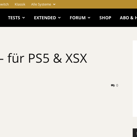
Switch
Klassik
Alle Systeme
e
TESTS
EXTENDED
FORUM
SHOP
ABO & 
 für PS5 & XSX
0