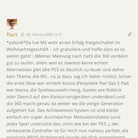
Tiuri
28. Februar 2009 12:15
*palünk*Da hat MS wohl einen Erfolg freigeschaltet im
Weihnachtsgeschäft – ich gratuliere und hoffe dass es so
weiter geht! :-)Meiner Meinung nach hat’s die 360 verdient
gut zu laufen, allein weil es sowieso keine echten
Alternativen gibt (die PS3 ist deutlich zu teuer und daher
kein Thema, die Wii.. na ja dazu sag ich lieber nichts). Schon
die erste Xbox war einfach klasse (Festplatte ftw! Das S-Pad
war klasse, die Spieleauswahl riesig, Games wie Riddick
oder Doom3 auf den Konkurrenzgeräten undenkbar) und
die 360 macht genau da weiter wo die vorige Generation
aufgehört hat. Das Achievement-System ist und bleibt
einfach ein super durchdachter Motivationsfaktor (und
jedes Spiel untersützt das, nicht wie bei der PS3..), der
verbesserte Controller ist für mich nun nahezu perfekt, die
peinliche RROD-Problematik wurde deutlich eingedämmt,