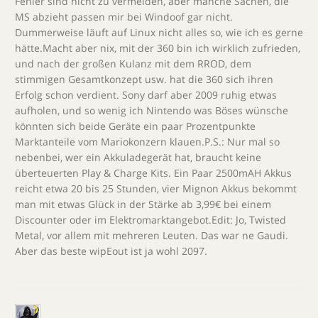
Fehler sind nicht zu vermeiden, aber manche Sachen, die
MS abzieht passen mir bei Windoof gar nicht.
Dummerweise läuft auf Linux nicht alles so, wie ich es gerne
hätte.Macht aber nix, mit der 360 bin ich wirklich zufrieden,
und nach der großen Kulanz mit dem RROD, dem
stimmigen Gesamtkonzept usw. hat die 360 sich ihren
Erfolg schon verdient. Sony darf aber 2009 ruhig etwas
aufholen, und so wenig ich Nintendo was Böses wünsche
könnten sich beide Geräte ein paar Prozentpunkte
Marktanteile vom Mariokonzern klauen.P.S.: Nur mal so
nebenbei, wer ein Akkuladegerät hat, braucht keine
überteuerten Play & Charge Kits. Ein Paar 2500mAH Akkus
reicht etwa 20 bis 25 Stunden, vier Mignon Akkus bekommt
man mit etwas Glück in der Stärke ab 3,99€ bei einem
Discounter oder im Elektromarktangebot.Edit: Jo, Twisted
Metal, vor allem mit mehreren Leuten. Das war ne Gaudi.
Aber das beste wipEout ist ja wohl 2097.