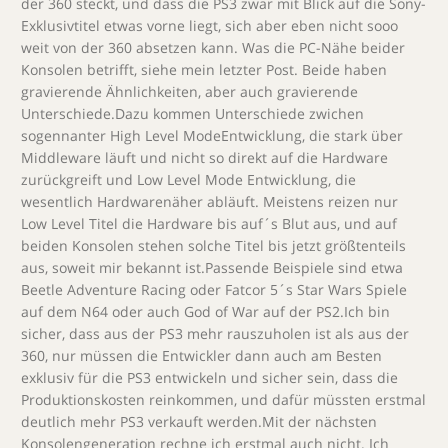
der 360 steckt, und dass die PS3 zwar mit Blick auf die Sony-
Exklusivtitel etwas vorne liegt, sich aber eben nicht sooo
weit von der 360 absetzen kann. Was die PC-Nähe beider
Konsolen betrifft, siehe mein letzter Post. Beide haben
gravierende Ähnlichkeiten, aber auch gravierende
Unterschiede.Dazu kommen Unterschiede zwichen
sogennanter High Level ModeEntwicklung, die stark über
Middleware läuft und nicht so direkt auf die Hardware
zurückgreift und Low Level Mode Entwicklung, die
wesentlich Hardwarenäher abläuft. Meistens reizen nur
Low Level Titel die Hardware bis auf´s Blut aus, und auf
beiden Konsolen stehen solche Titel bis jetzt größtenteils
aus, soweit mir bekannt ist.Passende Beispiele sind etwa
Beetle Adventure Racing oder Fatcor 5´s Star Wars Spiele
auf dem N64 oder auch God of War auf der PS2.Ich bin
sicher, dass aus der PS3 mehr rauszuholen ist als aus der
360, nur müssen die Entwickler dann auch am Besten
exklusiv für die PS3 entwickeln und sicher sein, dass die
Produktionskosten reinkommen, und dafür müssten erstmal
deutlich mehr PS3 verkauft werden.Mit der nächsten
Konsolengeneration rechne ich erstmal auch nicht. Ich