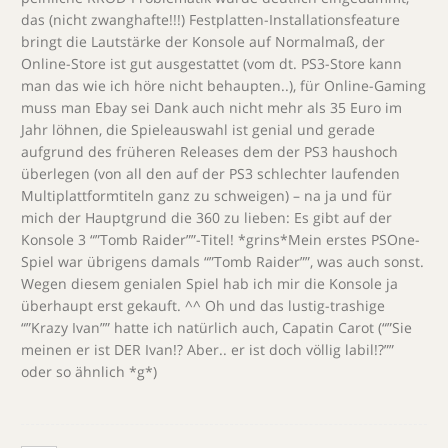
das (nicht zwanghafte!!!) Festplatten-Installationsfeature
bringt die Lautstärke der Konsole auf Normalmaß, der
Online-Store ist gut ausgestattet (vom dt. PS3-Store kann
man das wie ich höre nicht behaupten..), für Online-Gaming
muss man Ebay sei Dank auch nicht mehr als 35 Euro im
Jahr löhnen, die Spieleauswahl ist genial und gerade
aufgrund des früheren Releases dem der PS3 haushoch
überlegen (von all den auf der PS3 schlechter laufenden
Multiplattformtiteln ganz zu schweigen) – na ja und für
mich der Hauptgrund die 360 zu lieben: Es gibt auf der
Konsole 3 “”Tomb Raider””-Titel! *grins*Mein erstes PSOne-
Spiel war übrigens damals “”Tomb Raider””, was auch sonst.
Wegen diesem genialen Spiel hab ich mir die Konsole ja
überhaupt erst gekauft. ^^ Oh und das lustig-trashige
“”Krazy Ivan”” hatte ich natürlich auch, Capatin Carot (“”Sie
meinen er ist DER Ivan!? Aber.. er ist doch völlig labil!?””
oder so ähnlich *g*)