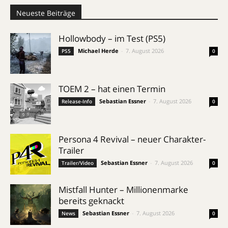
Neueste Beiträge
Hollowbody – im Test (PS5)
Michael Herde
-
7. August 2026
PS5
0
TOEM 2 – hat einen Termin
Sebastian Essner
-
7. August 2026
Release-Info
0
Persona 4 Revival – neuer Charakter-
Trailer
Sebastian Essner
-
7. August 2026
Trailer/Video
0
Mistfall Hunter – Millionenmarke
bereits geknackt
Sebastian Essner
-
7. August 2026
News
0