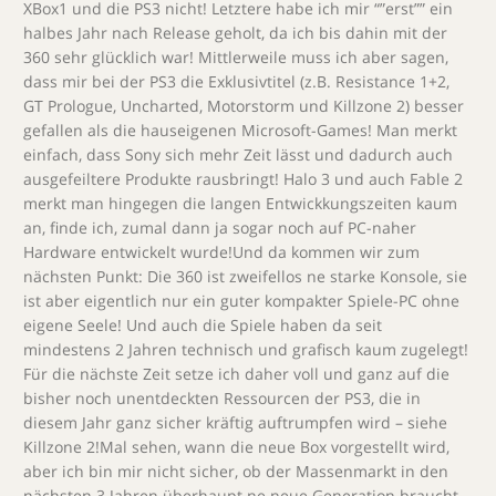
XBox1 und die PS3 nicht! Letztere habe ich mir “”erst”” ein
halbes Jahr nach Release geholt, da ich bis dahin mit der
360 sehr glücklich war! Mittlerweile muss ich aber sagen,
dass mir bei der PS3 die Exklusivtitel (z.B. Resistance 1+2,
GT Prologue, Uncharted, Motorstorm und Killzone 2) besser
gefallen als die hauseigenen Microsoft-Games! Man merkt
einfach, dass Sony sich mehr Zeit lässt und dadurch auch
ausgefeiltere Produkte rausbringt! Halo 3 und auch Fable 2
merkt man hingegen die langen Entwickkungszeiten kaum
an, finde ich, zumal dann ja sogar noch auf PC-naher
Hardware entwickelt wurde!Und da kommen wir zum
nächsten Punkt: Die 360 ist zweifellos ne starke Konsole, sie
ist aber eigentlich nur ein guter kompakter Spiele-PC ohne
eigene Seele! Und auch die Spiele haben da seit
mindestens 2 Jahren technisch und grafisch kaum zugelegt!
Für die nächste Zeit setze ich daher voll und ganz auf die
bisher noch unentdeckten Ressourcen der PS3, die in
diesem Jahr ganz sicher kräftig auftrumpfen wird – siehe
Killzone 2!Mal sehen, wann die neue Box vorgestellt wird,
aber ich bin mir nicht sicher, ob der Massenmarkt in den
nächsten 3 Jahren überhaupt ne neue Generation braucht,