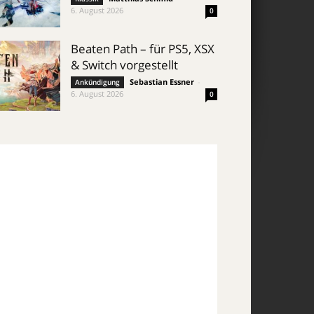
6. August 2026
0
Beaten Path – für PS5, XSX
& Switch vorgestellt
Sebastian Essner
-
Ankündigung
6. August 2026
0