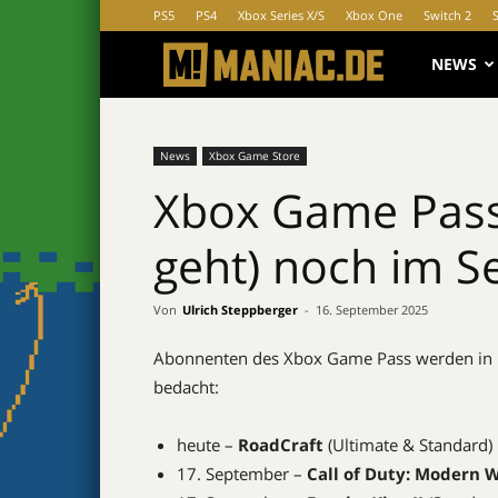
PS5
PS4
Xbox Series X/S
Xbox One
Switch 2
MANIAC.d
NEWS
News
Xbox Game Store
Xbox Game Pass
geht) noch im 
Von
Ulrich Steppberger
-
16. September 2025
Abonnenten des Xbox Game Pass werden in 
bedacht:
heute –
RoadCraft
(Ultimate & Standard)
17. September –
Call of Duty: Modern W