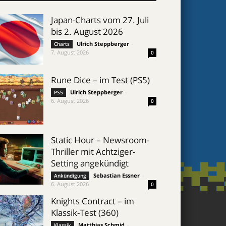
Japan-Charts vom 27. Juli
bis 2. August 2026
Ulrich Steppberger
-
Charts
7. August 2026
0
Rune Dice – im Test (PS5)
Ulrich Steppberger
-
PS5
6. August 2026
0
Static Hour – Newsroom-
Thriller mit Achtziger-
Setting angekündigt
Sebastian Essner
-
Ankündigung
6. August 2026
0
Knights Contract – im
Klassik-Test (360)
Matthias Schmid
-
Klassik