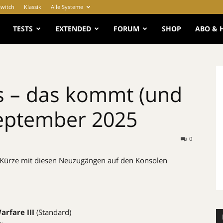
Switch
Klassik
Alle Systeme
e
TESTS
EXTENDED
FORUM
SHOP
ABO & 
 – das kommt (und
September 2025
0
Kürze mit diesen Neuzugängen auf den Konsolen
arfare III
(Standard)