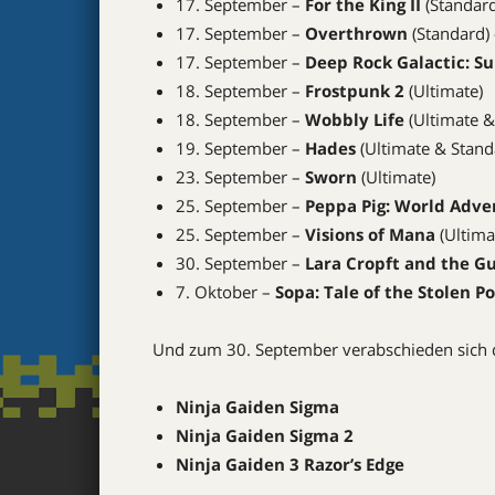
17. September –
For the King II
(Standard
17. September –
Overthrown
(Standard)
17. September –
Deep Rock Galactic: S
18. September –
Frostpunk 2
(Ultimate)
18. September –
Wobbly Life
(Ultimate &
19. September –
Hades
(Ultimate & Stand
23. September –
Sworn
(Ultimate)
25. September –
Peppa Pig: World Adv
25. September –
Visions of Mana
(Ultima
30. September –
Lara Cropft and the Gu
7. Oktober –
Sopa: Tale of the Stolen P
Und zum 30. September verabschieden sich d
Ninja Gaiden Sigma
Ninja Gaiden Sigma 2
Ninja Gaiden 3 Razor’s Edge