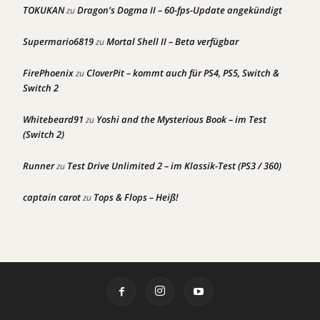
TOKUKAN
Dragon’s Dogma II – 60-fps-Update angekündigt
zu
Supermario6819
Mortal Shell II – Beta verfügbar
zu
FirePhoenix
CloverPit – kommt auch für PS4, PS5, Switch &
zu
Switch 2
Whitebeard91
Yoshi and the Mysterious Book – im Test
zu
(Switch 2)
Runner
Test Drive Unlimited 2 – im Klassik-Test (PS3 / 360)
zu
captain carot
Tops & Flops – Heiß!
zu