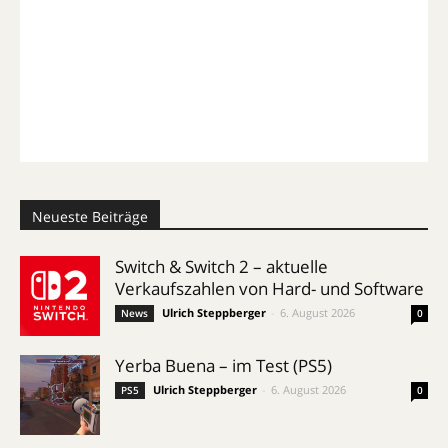
Neueste Beiträge
Switch & Switch 2 – aktuelle
Verkaufszahlen von Hard- und Software
Ulrich Steppberger
-
6. August 2026
News
0
Yerba Buena – im Test (PS5)
Ulrich Steppberger
-
6. August 2026
PS5
0