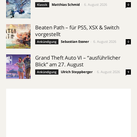
Matthias Schmid
-
6. August 2026
Klassik
0
Beaten Path – für PS5, XSX & Switch
vorgestellt
Sebastian Essner
-
6. August 2026
Ankündigung
0
Grand Theft Auto VI – “ausführlicher
Blick” am 27. August
Ulrich Steppberger
-
6. August 2026
Ankündigung
9