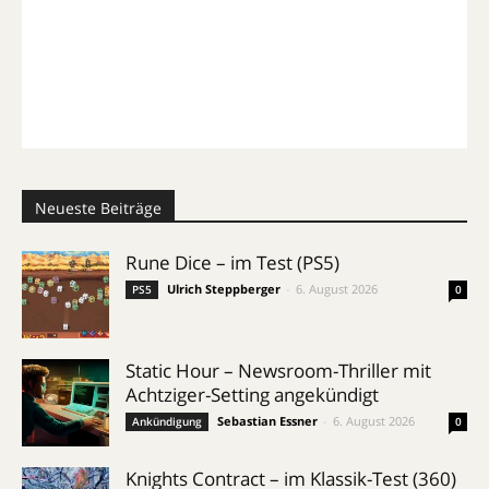
Neueste Beiträge
Rune Dice – im Test (PS5)
Ulrich Steppberger
-
6. August 2026
PS5
0
Static Hour – Newsroom-Thriller mit
Achtziger-Setting angekündigt
Sebastian Essner
-
6. August 2026
Ankündigung
0
Knights Contract – im Klassik-Test (360)