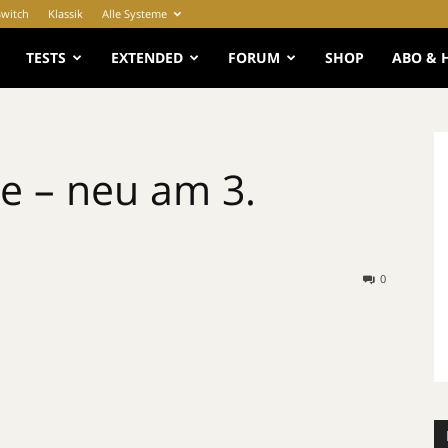
Switch
Klassik
Alle Systeme
e
TESTS
EXTENDED
FORUM
SHOP
ABO & 
e – neu am 3.
0