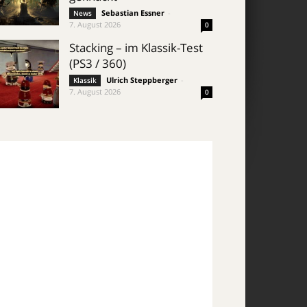
Sebastian Essner
-
News
7. August 2026
0
Stacking – im Klassik-Test
(PS3 / 360)
Ulrich Steppberger
-
Klassik
7. August 2026
0