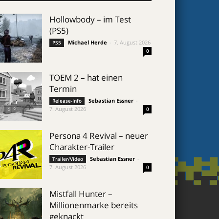
Hollowbody – im Test
(PS5)
Michael Herde
-
7. August 2026
PS5
0
TOEM 2 – hat einen
Termin
Sebastian Essner
-
Release-Info
7. August 2026
0
Persona 4 Revival – neuer
Charakter-Trailer
Sebastian Essner
-
Trailer/Video
7. August 2026
0
Mistfall Hunter –
Millionenmarke bereits
geknackt