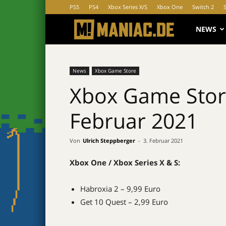
PS5
PS4
Xbox Series X/S
Xbox One
Switch 2
MANIAC.d
NEWS
News
Xbox Game Store
Xbox Game Stor
Februar 2021
Von
Ulrich Steppberger
-
3. Februar 2021
Xbox One / Xbox Series X & S:
Habroxia 2 – 9,99 Euro
Get 10 Quest – 2,99 Euro