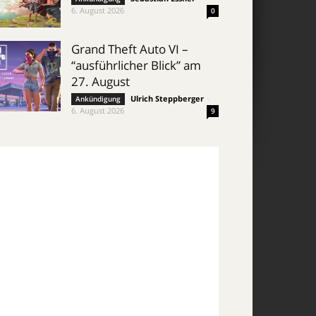
6. August 2026
0
Grand Theft Auto VI –
“ausführlicher Blick” am
27. August
Ulrich Steppberger
-
Ankündigung
6. August 2026
9