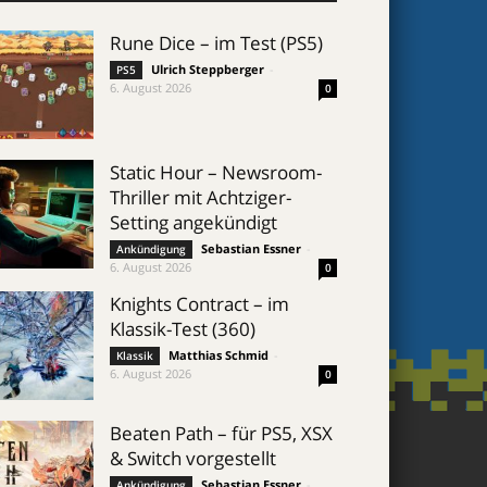
Rune Dice – im Test (PS5)
Ulrich Steppberger
-
PS5
6. August 2026
0
Static Hour – Newsroom-
Thriller mit Achtziger-
Setting angekündigt
Sebastian Essner
-
Ankündigung
6. August 2026
0
Knights Contract – im
Klassik-Test (360)
Matthias Schmid
-
Klassik
6. August 2026
0
Beaten Path – für PS5, XSX
& Switch vorgestellt
Sebastian Essner
-
Ankündigung