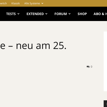
Switch
Klassik
Alle Systeme
e
TESTS
EXTENDED
FORUM
SHOP
ABO & 
e – neu am 25.
0