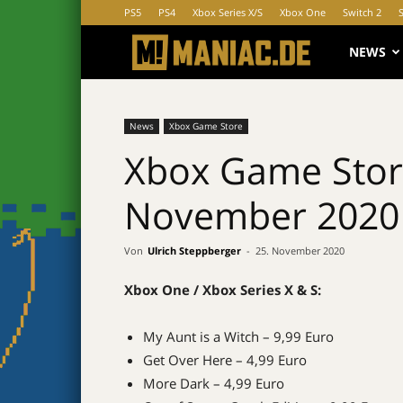
PS5
PS4
Xbox Series X/S
Xbox One
Switch 2
MANIAC.d
NEWS
News
Xbox Game Store
Xbox Game Stor
November 2020
Von
Ulrich Steppberger
-
25. November 2020
Xbox One / Xbox Series X & S:
My Aunt is a Witch – 9,99 Euro
Get Over Here – 4,99 Euro
More Dark – 4,99 Euro