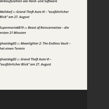
Verkaufszahlen von Hard- und Software
Walldorf
Grand Theft Auto VI – “ausführlicher
zu
Blick” am 27. August
Supermario6819
Beast of Reincarnation – die
zu
ersten 21 Minuten
ghostdog83
Moonlighter 2: The Endless Vault –
zu
hat einen Termin
ghostdog83
Grand Theft Auto VI –
zu
“ausführlicher Blick” am 27. August