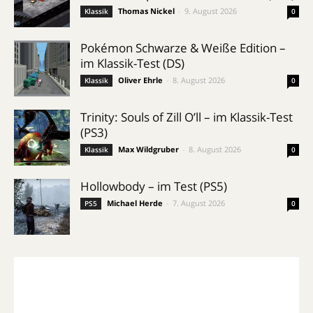
Thomas Nickel
-
9. August 2026
Klassik
0
Pokémon Schwarze & Weiße Edition –
im Klassik-Test (DS)
Oliver Ehrle
-
8. August 2026
Klassik
0
Trinity: Souls of Zill O’ll – im Klassik-Test
(PS3)
Max Wildgruber
-
8. August 2026
Klassik
0
Hollowbody – im Test (PS5)
Michael Herde
-
7. August 2026
PS5
0