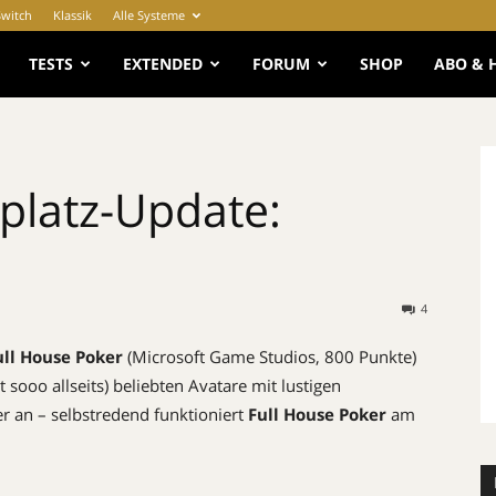
Switch
Klassik
Alle Systeme
e
TESTS
EXTENDED
FORUM
SHOP
ABO & 
platz-Update:
4
ull House Poker
(Microsoft Game Studios, 800 Punkte)
ht sooo allseits) beliebten Avatare mit lustigen
 an – selbstredend funktioniert
Full House Poker
am