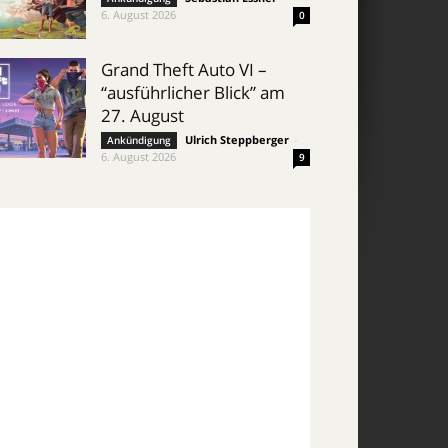
6. August 2026
0
Grand Theft Auto VI –
“ausführlicher Blick” am
27. August
Ulrich Steppberger
-
Ankündigung
6. August 2026
9