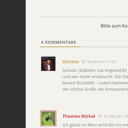
Bitte zum K
4
KOMMENTARE
Xtremo
18. März 2011 11:15
Schade, [b]Battle: Los Angeles[/b]
und war leider enttäuscht. Die S
keinen Rückstoß – zudem bekomm
die schöne Grafik, die Atmosphär
Thomas Nickel
16. März 2011 18
Ich glaub im März wird das nix m