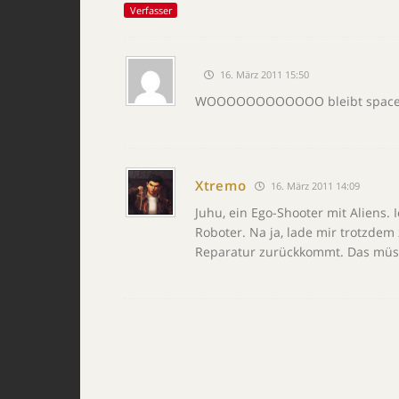
Verfasser
16. März 2011 15:50
WOOOOOOOOOOOO bleibt space ch
Xtremo
16. März 2011 14:09
Juhu, ein Ego-Shooter mit Aliens. 
Roboter. Na ja, lade mir trotzd
Reparatur zurückkommt. Das müss