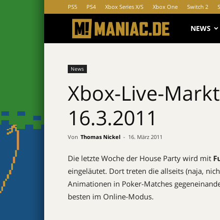
PS5
PS4
Xbox Series X/S
Xbox One
Switch 2
MANIAC.d
NEWS
News
Xbox-Live-Markt
16.3.2011
Von
Thomas Nickel
-
16. März 2011
Die letzte Woche der House Party wird mit
F
eingeläutet. Dort treten die allseits (naja, nic
Animationen in Poker-Matches gegeneinander
besten im Online-Modus.