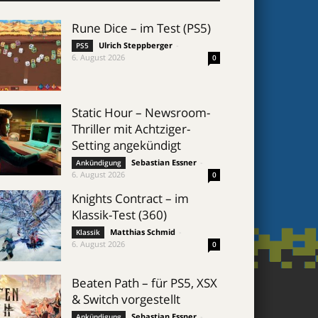
Rune Dice – im Test (PS5)
Ulrich Steppberger
-
PS5
6. August 2026
0
Static Hour – Newsroom-
Thriller mit Achtziger-
Setting angekündigt
Sebastian Essner
-
Ankündigung
6. August 2026
0
Knights Contract – im
Klassik-Test (360)
Matthias Schmid
-
Klassik
6. August 2026
0
Beaten Path – für PS5, XSX
& Switch vorgestellt
Sebastian Essner
-
Ankündigung