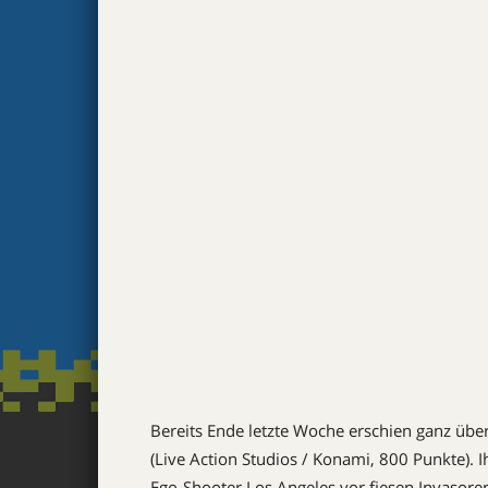
Bereits Ende letzte Woche erschien ganz üb
(Live Action Studios / Konami, 800 Punkte). I
Ego-Shooter Los Angeles vor fiesen Invasore