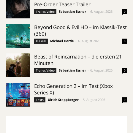
Pre-Order Teaser Trailer
Sebastian Essner
-
6. August 2026
Trailer/Video
0
Beyond Good & Evil HD – im Klassik-Test
(360)
Michael Herde
-
6. August 2026
Klassik
0
Beast of Reincarnation – die ersten 21
Minuten
Sebastian Essner
-
6. August 2026
Trailer/Video
0
Echo Generation 2 – im Test (Xbox
Series X)
Ulrich Steppberger
-
5. August 2026
Tests
0