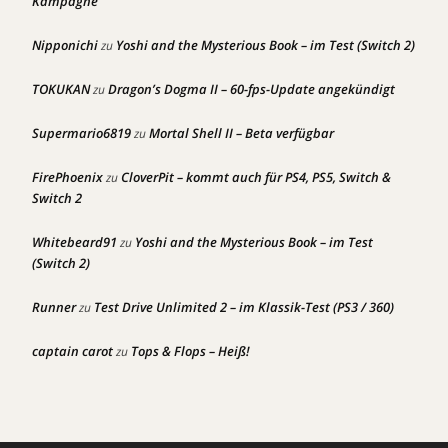
Kampagne
Nipponichi
Yoshi and the Mysterious Book – im Test (Switch 2)
zu
TOKUKAN
Dragon’s Dogma II – 60-fps-Update angekündigt
zu
Supermario6819
Mortal Shell II – Beta verfügbar
zu
FirePhoenix
CloverPit – kommt auch für PS4, PS5, Switch &
zu
Switch 2
Whitebeard91
Yoshi and the Mysterious Book – im Test
zu
(Switch 2)
Runner
Test Drive Unlimited 2 – im Klassik-Test (PS3 / 360)
zu
captain carot
Tops & Flops – Heiß!
zu