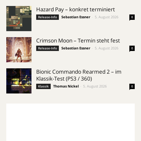
Hazard Pay – konkret terminiert
Sebastian Essner
-
5. August 2026
Release-Info
0
Crimson Moon – Termin steht fest
Sebastian Essner
-
5. August 2026
Release-Info
0
Bionic Commando Rearmed 2 – im
Klassik-Test (PS3 / 360)
Thomas Nickel
-
5. August 2026
Klassik
0