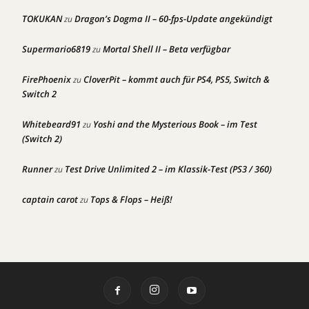
TOKUKAN
Dragon’s Dogma II – 60-fps-Update angekündigt
zu
Supermario6819
Mortal Shell II – Beta verfügbar
zu
FirePhoenix
CloverPit – kommt auch für PS4, PS5, Switch &
zu
Switch 2
Whitebeard91
Yoshi and the Mysterious Book – im Test
zu
(Switch 2)
Runner
Test Drive Unlimited 2 – im Klassik-Test (PS3 / 360)
zu
captain carot
Tops & Flops – Heiß!
zu