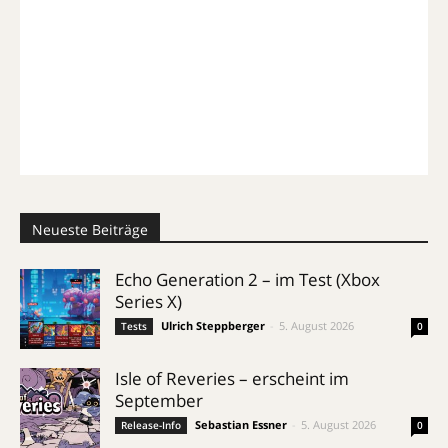
Neueste Beiträge
Echo Generation 2 – im Test (Xbox
Series X)
Ulrich Steppberger
-
5. August 2026
Tests
0
Isle of Reveries – erscheint im
September
Sebastian Essner
-
5. August 2026
Release-Info
0