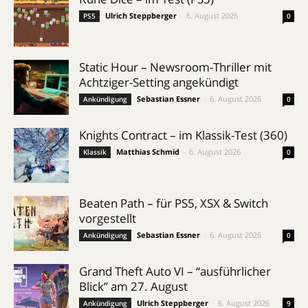
Ulrich Steppberger
-
6. August 2026
PS5
0
Static Hour – Newsroom-Thriller mit
Achtziger-Setting angekündigt
Sebastian Essner
-
6. August 2026
Ankündigung
0
Knights Contract – im Klassik-Test (360)
Matthias Schmid
-
6. August 2026
Klassik
0
Beaten Path – für PS5, XSX & Switch
vorgestellt
Sebastian Essner
-
6. August 2026
Ankündigung
0
Grand Theft Auto VI – “ausführlicher
Blick” am 27. August
Ulrich Steppberger
-
6. August 2026
Ankündigung
9