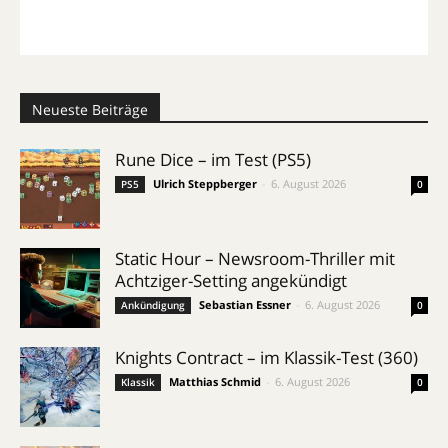
Neueste Beiträge
Rune Dice – im Test (PS5)
Ulrich Steppberger
-
6. August 2026
PS5
0
Static Hour – Newsroom-Thriller mit
Achtziger-Setting angekündigt
Sebastian Essner
-
6. August 2026
Ankündigung
0
Knights Contract – im Klassik-Test (360)
Matthias Schmid
-
6. August 2026
Klassik
0