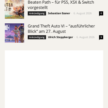
Beaten Path – für PS5, XSX & Switch
vorgestellt
Sebastian Essner
-
6. August 2026
Ankündigung
0
Grand Theft Auto VI – “ausführlicher
Blick” am 27. August
Ulrich Steppberger
-
6. August 2026
Ankündigung
9