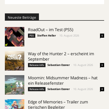
Neueste Beiträge
RoadOut – im Test (PS5)
Steffen Heller
-
10. August 2026
PS5
0
Way of the Hunter 2 – erscheint im
September
Sebastian Essner
-
10. August 2026
Release-Info
0
Moomin: Midsummer Madness – hat
ein Releasefenster
Sebastian Essner
-
10. August 2026
Release-Info
0
Edge of Memories – Trailer zum
tierischen Begleiter