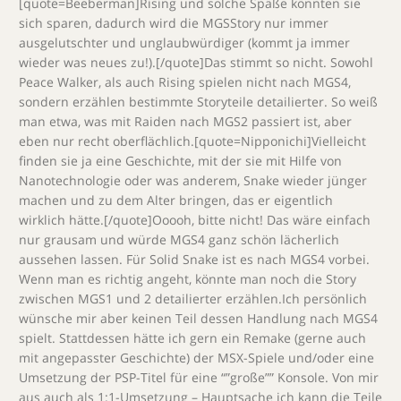
[quote=Beeberman]Rising und solche Späße könnten sie
sich sparen, dadurch wird die MGSStory nur immer
ausgelutschter und unglaubwürdiger (kommt ja immer
wieder was neues zu!).[/quote]Das stimmt so nicht. Sowohl
Peace Walker, als auch Rising spielen nicht nach MGS4,
sondern erzählen bestimmte Storyteile detailierter. So weiß
man etwa, was mit Raiden nach MGS2 passiert ist, aber
eben nur recht oberflächlich.[quote=Nipponichi]Vielleicht
finden sie ja eine Geschichte, mit der sie mit Hilfe von
Nanotechnologie oder was anderem, Snake wieder jünger
machen und zu dem Alter bringen, das er eigentlich
wirklich hätte.[/quote]Ooooh, bitte nicht! Das wäre einfach
nur grausam und würde MGS4 ganz schön lächerlich
aussehen lassen. Für Solid Snake ist es nach MGS4 vorbei.
Wenn man es richtig angeht, könnte man noch die Story
zwischen MGS1 und 2 detailierter erzählen.Ich persönlich
wünsche mir aber keinen Teil dessen Handlung nach MGS4
spielt. Stattdessen hätte ich gern ein Remake (gerne auch
mit angepasster Geschichte) der MSX-Spiele und/oder eine
Umsetzung der PSP-Titel für eine “”große”” Konsole. Von mir
aus auch als 1:1-Umsetzung – Hauptsache ich kann die Teile