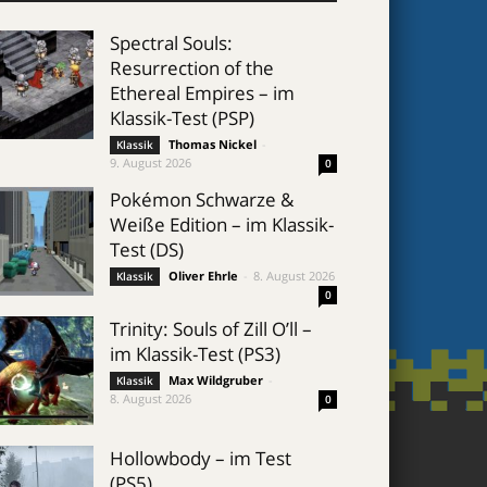
Spectral Souls:
Resurrection of the
Ethereal Empires – im
Klassik-Test (PSP)
Thomas Nickel
-
Klassik
9. August 2026
0
Pokémon Schwarze &
Weiße Edition – im Klassik-
Test (DS)
Oliver Ehrle
-
8. August 2026
Klassik
0
Trinity: Souls of Zill O’ll –
im Klassik-Test (PS3)
Max Wildgruber
-
Klassik
8. August 2026
0
Hollowbody – im Test
(PS5)