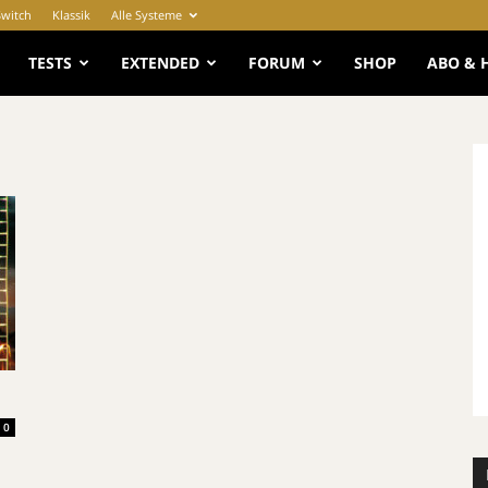
Switch
Klassik
Alle Systeme
e
TESTS
EXTENDED
FORUM
SHOP
ABO & 
0