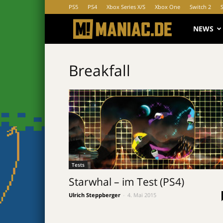
PS5
PS4
Xbox Series X/S
Xbox One
Switch 2
MANIAC.d
NEWS
Breakfall
Tests
Starwhal – im Test (PS4)
Ulrich Steppberger
-
4. Mai 2015