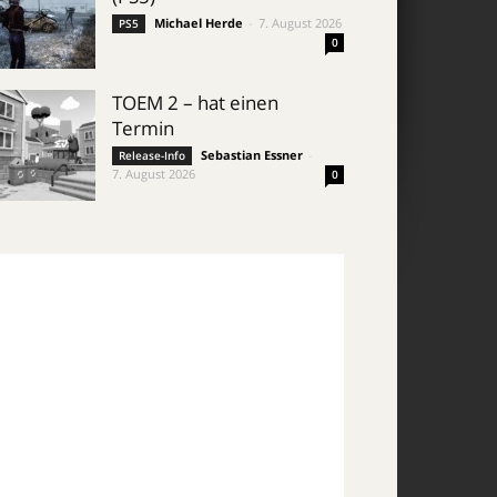
Michael Herde
-
7. August 2026
PS5
0
TOEM 2 – hat einen
Termin
Sebastian Essner
-
Release-Info
7. August 2026
0