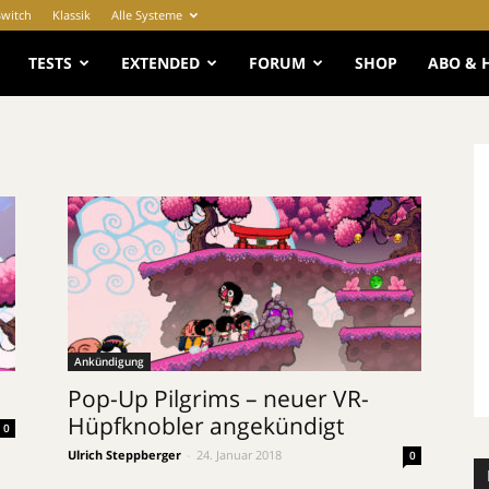
Switch
Klassik
Alle Systeme
e
TESTS
EXTENDED
FORUM
SHOP
ABO & 
Ankündigung
Pop-Up Pilgrims – neuer VR-
Hüpfknobler angekündigt
0
Ulrich Steppberger
-
24. Januar 2018
0