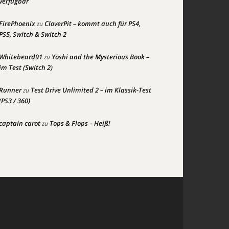
verfügbar
FirePhoenix
CloverPit – kommt auch für PS4,
zu
PS5, Switch & Switch 2
Whitebeard91
Yoshi and the Mysterious Book –
zu
im Test (Switch 2)
Runner
Test Drive Unlimited 2 – im Klassik-Test
zu
(PS3 / 360)
captain carot
Tops & Flops – Heiß!
zu