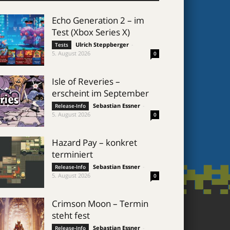
Echo Generation 2 – im
Test (Xbox Series X)
Ulrich Steppberger
-
Tests
5. August 2026
0
Isle of Reveries –
erscheint im September
Sebastian Essner
-
Release-Info
5. August 2026
0
Hazard Pay – konkret
terminiert
Sebastian Essner
-
Release-Info
5. August 2026
0
Crimson Moon – Termin
steht fest
Sebastian Essner
-
Release-Info