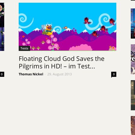
Tests
Floating Cloud God Saves the
Pilgrims in HD! – im Test...
Thomas Nickel
-
29. August 2013
0
0