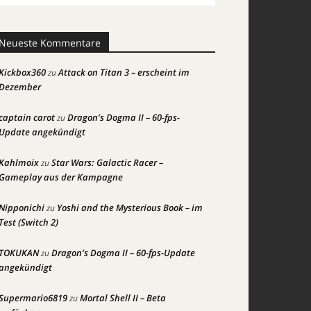
Neueste Kommentare
Kickbox360
Attack on Titan 3 – erscheint im
zu
Dezember
captain carot
Dragon’s Dogma II – 60-fps-
zu
Update angekündigt
Kahlmoix
Star Wars: Galactic Racer –
zu
Gameplay aus der Kampagne
Nipponichi
Yoshi and the Mysterious Book – im
zu
Test (Switch 2)
TOKUKAN
Dragon’s Dogma II – 60-fps-Update
zu
angekündigt
Supermario6819
Mortal Shell II – Beta
zu