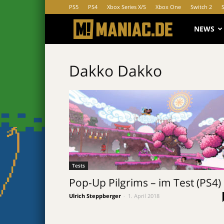
PS5
PS4
Xbox Series X/S
Xbox One
Switch 2
MANIAC.d
NEWS
Dakko Dakko
Tests
Pop-Up Pilgrims – im Test (PS4)
Ulrich Steppberger
-
1. April 2018