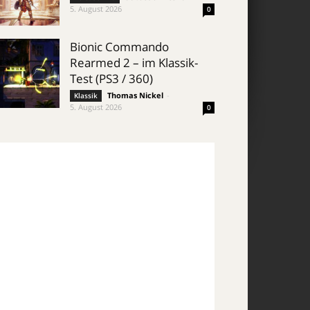
5. August 2026
0
Bionic Commando
Rearmed 2 – im Klassik-
Test (PS3 / 360)
Thomas Nickel
-
Klassik
5. August 2026
0