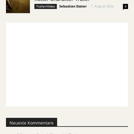
Sebastian Essner
-
7. August 2026
Trailer/Video
0
Neueste Kommentare