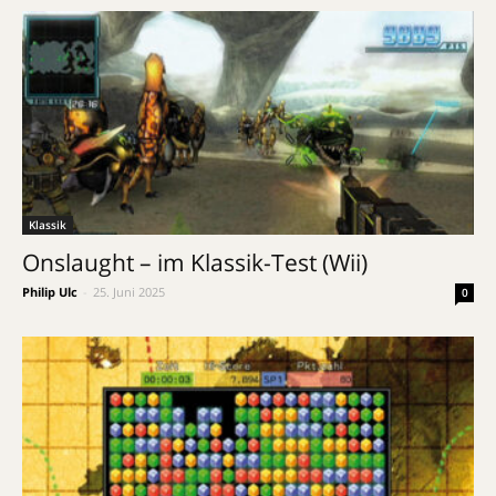
Klassik
Onslaught – im Klassik-Test (Wii)
Philip Ulc
-
25. Juni 2025
0