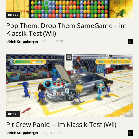
Klassik
Pop Them, Drop Them SameGame – im
Klassik-Test (Wii)
Ulrich Steppberger
-
21. Juni 2025
0
Klassik
Pit Crew Panic! – im Klassik-Test (Wii)
Ulrich Steppberger
-
4. Juni 2025
0