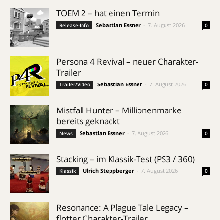
TOEM 2 – hat einen Termin
Sebastian Essner
-
7. August 2026
Release-Info
0
Persona 4 Revival – neuer Charakter-
Trailer
Sebastian Essner
-
7. August 2026
Trailer/Video
0
Mistfall Hunter – Millionenmarke
bereits geknackt
Sebastian Essner
-
7. August 2026
News
0
Stacking – im Klassik-Test (PS3 / 360)
Ulrich Steppberger
-
7. August 2026
Klassik
0
Resonance: A Plague Tale Legacy –
flotter Charakter-Trailer