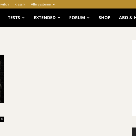
Switch
Klassik
Alle Systeme
e
TESTS
EXTENDED
FORUM
SHOP
ABO & 
0