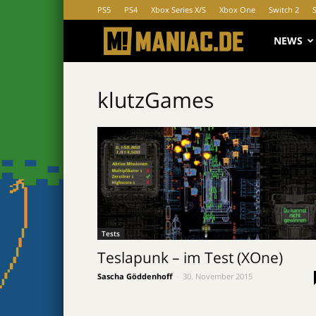
PS5
PS4
Xbox Series X/S
Xbox One
Switch 2
MANIAC.d
NEWS
klutzGames
Tests
Teslapunk – im Test (XOne)
Sascha Göddenhoff
-
30. November 2015