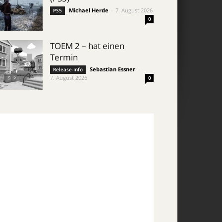
Michael Herde
-
7. August 2026
PS5
0
TOEM 2 – hat einen
Termin
Sebastian Essner
-
Release-Info
7. August 2026
0