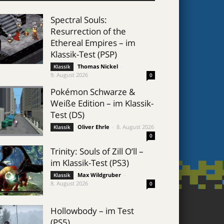
Spectral Souls:
Resurrection of the
Ethereal Empires – im
Klassik-Test (PSP)
Thomas Nickel
-
Klassik
9. August 2026
0
Pokémon Schwarze &
Weiße Edition – im Klassik-
Test (DS)
Oliver Ehrle
-
8. August 2026
Klassik
0
Trinity: Souls of Zill O’ll –
im Klassik-Test (PS3)
Max Wildgruber
-
Klassik
8. August 2026
0
Hollowbody – im Test
(PS5)