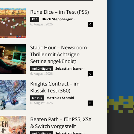
Rune Dice – im Test (PS5)
Ulrich Steppberger
-
PS5
6. August 2026
0
Static Hour – Newsroom-
Thriller mit Achtziger-
Setting angekündigt
Sebastian Essner
-
Ankündigung
6. August 2026
0
Knights Contract – im
Klassik-Test (360)
Matthias Schmid
-
Klassik
6. August 2026
0
Beaten Path – für PS5, XSX
& Switch vorgestellt
Sebastian Essner
-
Ankündigung