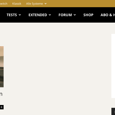
Switch
Klassik
Alle Systeme
e
TESTS
EXTENDED
FORUM
SHOP
ABO & 
n
0