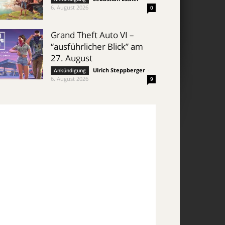
6. August 2026
0
Grand Theft Auto VI –
“ausführlicher Blick” am
27. August
Ulrich Steppberger
-
Ankündigung
6. August 2026
9