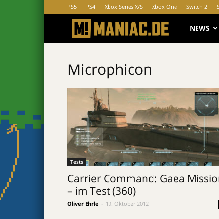
PS5
PS4
Xbox Series X/S
Xbox One
Switch 2
MANIAC.d
NEWS
Microphicon
Tests
Carrier Command: Gaea Missio
– im Test (360)
Oliver Ehrle
-
19. Oktober 2012