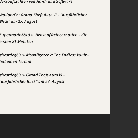
Verkaufszahlen von Hard- und Software
Walldorf
Grand Theft Auto VI – “ausführlicher
zu
Blick” am 27. August
Supermario6819
Beast of Reincarnation – die
zu
ersten 21 Minuten
ghostdog83
Moonlighter 2: The Endless Vault –
zu
hat einen Termin
ghostdog83
Grand Theft Auto VI –
zu
“ausführlicher Blick” am 27. August