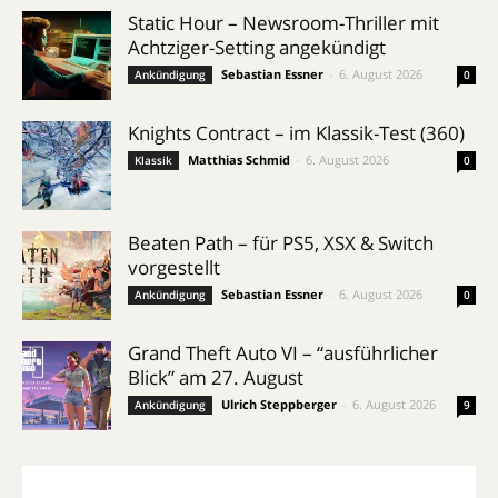
Static Hour – Newsroom-Thriller mit
Achtziger-Setting angekündigt
Sebastian Essner
-
6. August 2026
Ankündigung
0
Knights Contract – im Klassik-Test (360)
Matthias Schmid
-
6. August 2026
Klassik
0
Beaten Path – für PS5, XSX & Switch
vorgestellt
Sebastian Essner
-
6. August 2026
Ankündigung
0
Grand Theft Auto VI – “ausführlicher
Blick” am 27. August
Ulrich Steppberger
-
6. August 2026
Ankündigung
9