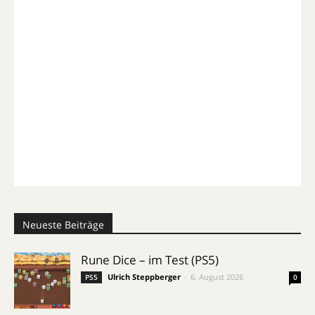
Neueste Beiträge
Rune Dice – im Test (PS5)
Ulrich Steppberger
-
6. August 2026
PS5
0