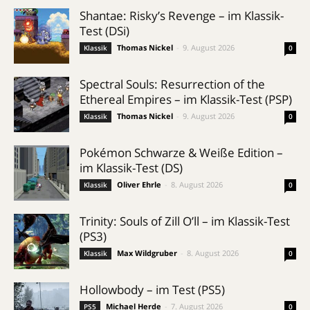
Shantae: Risky’s Revenge – im Klassik-
Test (DSi)
Thomas Nickel
-
9. August 2026
Klassik
0
Spectral Souls: Resurrection of the
Ethereal Empires – im Klassik-Test (PSP)
Thomas Nickel
-
9. August 2026
Klassik
0
Pokémon Schwarze & Weiße Edition –
im Klassik-Test (DS)
Oliver Ehrle
-
8. August 2026
Klassik
0
Trinity: Souls of Zill O’ll – im Klassik-Test
(PS3)
Max Wildgruber
-
8. August 2026
Klassik
0
Hollowbody – im Test (PS5)
Michael Herde
-
7. August 2026
PS5
0