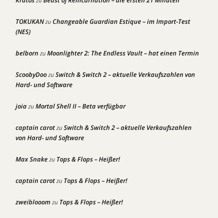
Kratos
Beast of Reincarnation – die ersten 21 Minuten
zu
TOKUKAN
Changeable Guardian Estique – im Import-Test
zu
(NES)
belborn
Moonlighter 2: The Endless Vault – hat einen Termin
zu
ScoobyDoo
Switch & Switch 2 – aktuelle Verkaufszahlen von
zu
Hard- und Software
joia
Mortal Shell II – Beta verfügbar
zu
captain carot
Switch & Switch 2 – aktuelle Verkaufszahlen
zu
von Hard- und Software
Max Snake
Tops & Flops – Heißer!
zu
captain carot
Tops & Flops – Heißer!
zu
zweiblooom
Tops & Flops – Heißer!
zu