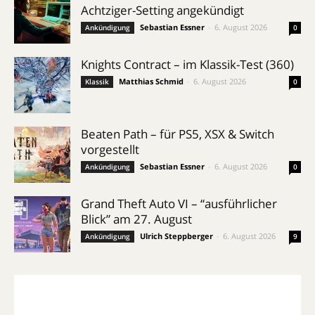
Achtziger-Setting angekündigt
Sebastian Essner
-
6. August 2026
Ankündigung
0
Knights Contract – im Klassik-Test (360)
Matthias Schmid
-
6. August 2026
Klassik
0
Beaten Path – für PS5, XSX & Switch
vorgestellt
Sebastian Essner
-
6. August 2026
Ankündigung
0
Grand Theft Auto VI – “ausführlicher
Blick” am 27. August
Ulrich Steppberger
-
6. August 2026
Ankündigung
9