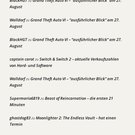
BlackHGT
Grand Theft Auto VI – “ausführlicher Blick” am 27.
zu
August
Walldorf
Grand Theft Auto VI – “ausführlicher Blick” am 27.
zu
August
BlackHGT
Grand Theft Auto VI – “ausführlicher Blick” am 27.
zu
August
captain carot
Switch & Switch 2 – aktuelle Verkaufszahlen
zu
von Hard- und Software
Walldorf
Grand Theft Auto VI – “ausführlicher Blick” am 27.
zu
August
Supermario6819
Beast of Reincarnation – die ersten 21
zu
Minuten
ghostdog83
Moonlighter 2: The Endless Vault – hat einen
zu
Termin