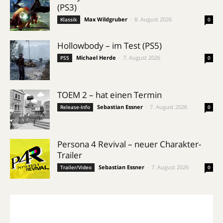
(PS3)
Max Wildgruber
-
8. August 2026
Klassik
0
Hollowbody – im Test (PS5)
Michael Herde
-
7. August 2026
PS5
0
TOEM 2 – hat einen Termin
Sebastian Essner
-
7. August 2026
Release-Info
0
Persona 4 Revival – neuer Charakter-
Trailer
Sebastian Essner
-
7. August 2026
Trailer/Video
0