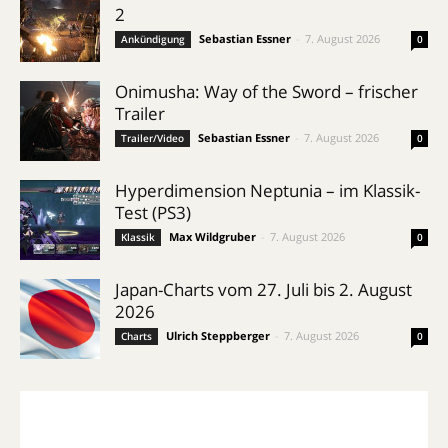
2
Sebastian Essner
-
7. August 2026
Ankündigung
0
Onimusha: Way of the Sword – frischer
Trailer
Sebastian Essner
-
7. August 2026
Trailer/Video
0
Hyperdimension Neptunia – im Klassik-
Test (PS3)
Max Wildgruber
-
7. August 2026
Klassik
0
Japan-Charts vom 27. Juli bis 2. August
2026
Ulrich Steppberger
-
7. August 2026
Charts
0