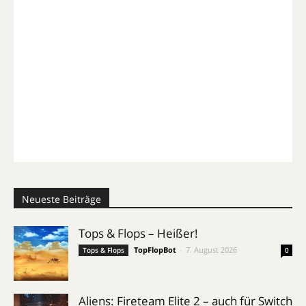
Neueste Beiträge
Tops & Flops – Heißer!
TopFlopBot
-
7. August 2026
Tops & Flops
0
Aliens: Fireteam Elite 2 – auch für Switch