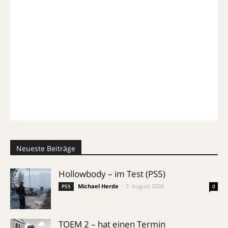
Neueste Beiträge
Hollowbody – im Test (PS5)
Michael Herde
-
7. August 2026
PS5
0
TOEM 2 – hat einen Termin