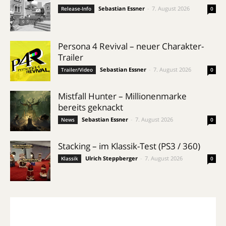
Sebastian Essner
-
7. August 2026
Release-Info
0
Persona 4 Revival – neuer Charakter-
Trailer
Sebastian Essner
-
7. August 2026
Trailer/Video
0
Mistfall Hunter – Millionenmarke
bereits geknackt
Sebastian Essner
-
7. August 2026
News
0
Stacking – im Klassik-Test (PS3 / 360)
Ulrich Steppberger
-
7. August 2026
Klassik
0