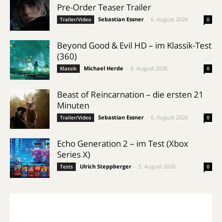
Pre-Order Teaser Trailer
Sebastian Essner
-
6. August 2026
Trailer/Video
0
Beyond Good & Evil HD – im Klassik-Test
(360)
Michael Herde
-
6. August 2026
Klassik
0
Beast of Reincarnation – die ersten 21
Minuten
Sebastian Essner
-
6. August 2026
Trailer/Video
0
Echo Generation 2 – im Test (Xbox
Series X)
Ulrich Steppberger
-
5. August 2026
Tests
0