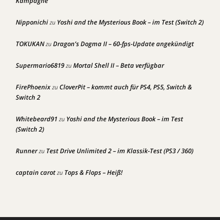
Kampagne
Nipponichi
Yoshi and the Mysterious Book – im Test (Switch 2)
zu
TOKUKAN
Dragon’s Dogma II – 60-fps-Update angekündigt
zu
Supermario6819
Mortal Shell II – Beta verfügbar
zu
FirePhoenix
CloverPit – kommt auch für PS4, PS5, Switch &
zu
Switch 2
Whitebeard91
Yoshi and the Mysterious Book – im Test
zu
(Switch 2)
Runner
Test Drive Unlimited 2 – im Klassik-Test (PS3 / 360)
zu
captain carot
Tops & Flops – Heiß!
zu