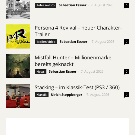
Sebastian Essner
-
7. August 2026
Release-Info
0
Persona 4 Revival – neuer Charakter-
Trailer
Sebastian Essner
-
7. August 2026
Trailer/Video
0
Mistfall Hunter – Millionenmarke
bereits geknackt
Sebastian Essner
-
7. August 2026
News
0
Stacking – im Klassik-Test (PS3 / 360)
Ulrich Steppberger
-
7. August 2026
Klassik
0