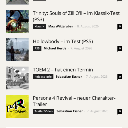
Trinity: Souls of Zill O’ll – im Klassik-Test
(PS3)
Max Wildgruber
-
8. August 2026
Klassik
0
Hollowbody – im Test (PS5)
Michael Herde
-
7. August 2026
PS5
0
TOEM 2 – hat einen Termin
Sebastian Essner
-
7. August 2026
Release-Info
0
Persona 4 Revival – neuer Charakter-
Trailer
Sebastian Essner
-
7. August 2026
Trailer/Video
0