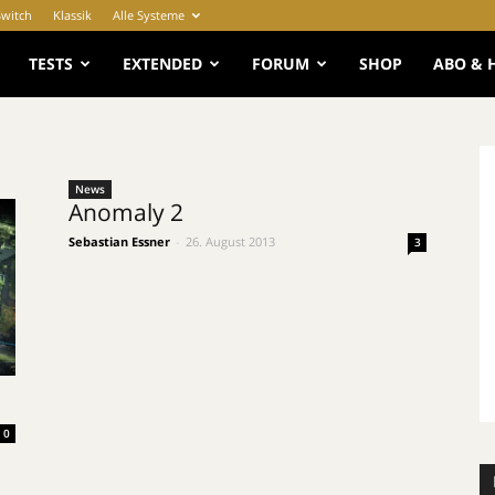
Switch
Klassik
Alle Systeme
e
TESTS
EXTENDED
FORUM
SHOP
ABO & 
News
Anomaly 2
Sebastian Essner
-
26. August 2013
3
0