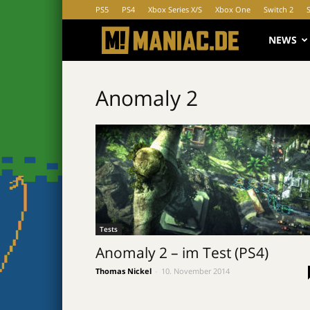
PS5
PS4
Xbox Series X/S
Xbox One
Switch 2
MANIAC.d
NEWS
Anomaly 2
Tests
Anomaly 2 – im Test (PS4)
Thomas Nickel
-
10. November 2014