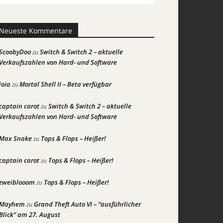
Neueste Kommentare
ScoobyDoo
Switch & Switch 2 – aktuelle
zu
Verkaufszahlen von Hard- und Software
joia
Mortal Shell II – Beta verfügbar
zu
captain carot
Switch & Switch 2 – aktuelle
zu
Verkaufszahlen von Hard- und Software
Max Snake
Tops & Flops – Heißer!
zu
captain carot
Tops & Flops – Heißer!
zu
zweiblooom
Tops & Flops – Heißer!
zu
Mayhem
Grand Theft Auto VI – “ausführlicher
zu
Blick” am 27. August