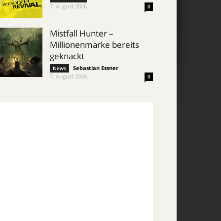
7. August 2026
0
Mistfall Hunter –
Millionenmarke bereits
geknackt
Sebastian Essner
-
News
7. August 2026
0