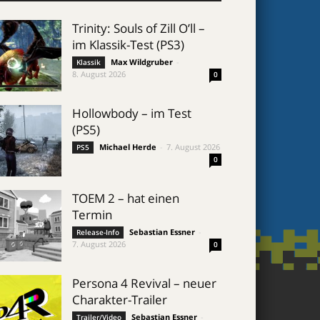
Trinity: Souls of Zill O’ll –
im Klassik-Test (PS3)
Max Wildgruber
-
Klassik
8. August 2026
0
Hollowbody – im Test
(PS5)
Michael Herde
-
7. August 2026
PS5
0
TOEM 2 – hat einen
Termin
Sebastian Essner
-
Release-Info
7. August 2026
0
Persona 4 Revival – neuer
Charakter-Trailer
Sebastian Essner
-
Trailer/Video