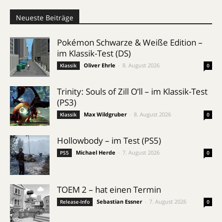
Neueste Beiträge
Pokémon Schwarze & Weiße Edition –
im Klassik-Test (DS)
Oliver Ehrle
-
8. August 2026
Klassik
0
Trinity: Souls of Zill O’ll – im Klassik-Test
(PS3)
Max Wildgruber
-
8. August 2026
Klassik
0
Hollowbody – im Test (PS5)
Michael Herde
-
7. August 2026
PS5
0
TOEM 2 – hat einen Termin
Sebastian Essner
-
7. August 2026
Release-Info
0