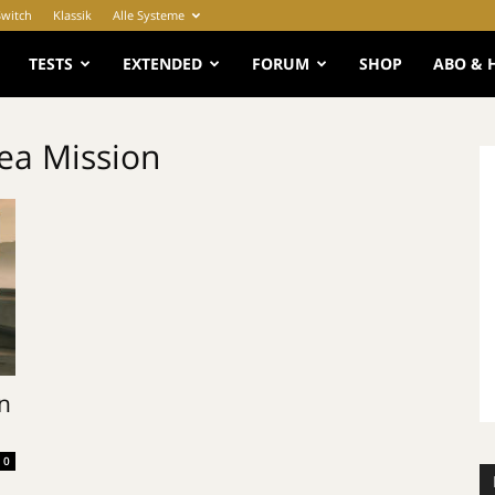
Switch
Klassik
Alle Systeme
e
TESTS
EXTENDED
FORUM
SHOP
ABO & 
ea Mission
n
0