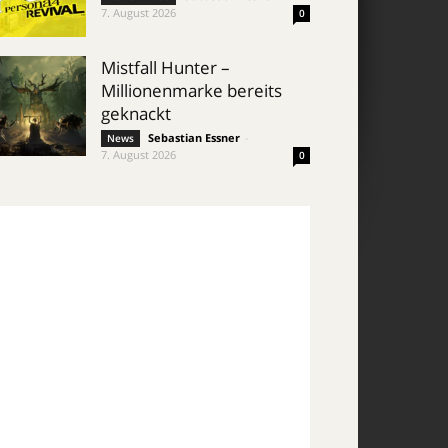
7. August 2026
0
Mistfall Hunter –
Millionenmarke bereits
geknackt
Sebastian Essner
-
News
7. August 2026
0