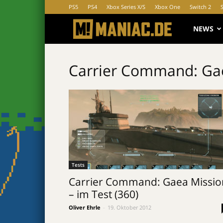
PS5
PS4
Xbox Series X/S
Xbox One
Switch 2
MANIAC.d
NEWS
Carrier Command: Ga
Tests
Carrier Command: Gaea Missio
– im Test (360)
Oliver Ehrle
-
19. Oktober 2012