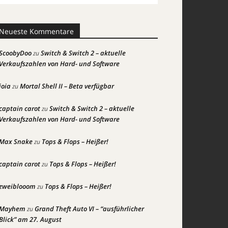
Neueste Kommentare
ScoobyDoo
Switch & Switch 2 – aktuelle
zu
Verkaufszahlen von Hard- und Software
joia
Mortal Shell II – Beta verfügbar
zu
captain carot
Switch & Switch 2 – aktuelle
zu
Verkaufszahlen von Hard- und Software
Max Snake
Tops & Flops – Heißer!
zu
captain carot
Tops & Flops – Heißer!
zu
zweiblooom
Tops & Flops – Heißer!
zu
Mayhem
Grand Theft Auto VI – “ausführlicher
zu
Blick” am 27. August