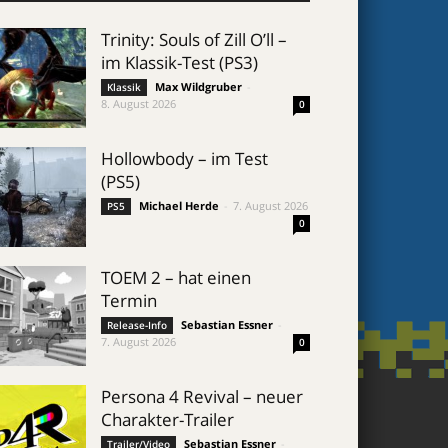
Trinity: Souls of Zill O’ll –
im Klassik-Test (PS3)
Max Wildgruber
-
Klassik
8. August 2026
0
Hollowbody – im Test
(PS5)
Michael Herde
-
7. August 2026
PS5
0
TOEM 2 – hat einen
Termin
Sebastian Essner
-
Release-Info
7. August 2026
0
Persona 4 Revival – neuer
Charakter-Trailer
Sebastian Essner
-
Trailer/Video