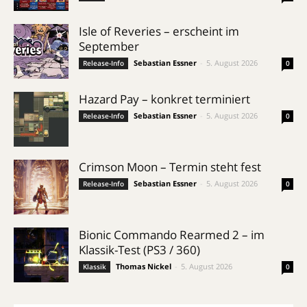
Isle of Reveries – erscheint im
September
Sebastian Essner
-
5. August 2026
Release-Info
0
Hazard Pay – konkret terminiert
Sebastian Essner
-
5. August 2026
Release-Info
0
Crimson Moon – Termin steht fest
Sebastian Essner
-
5. August 2026
Release-Info
0
Bionic Commando Rearmed 2 – im
Klassik-Test (PS3 / 360)
Thomas Nickel
-
5. August 2026
Klassik
0