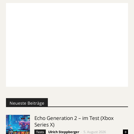
Neueste Beiträge
Echo Generation 2 – im Test (Xbox
Series X)
Ulrich Steppberger
-
5. August 2026
Tests
0