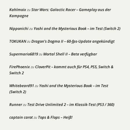
Kahlmoix
Star Wars: Galactic Racer – Gameplay aus der
zu
Kampagne
Nipponichi
Yoshi and the Mysterious Book – im Test (Switch 2)
zu
TOKUKAN
Dragon’s Dogma II – 60-fps-Update angekündigt
zu
Supermario6819
Mortal Shell II – Beta verfügbar
zu
FirePhoenix
CloverPit – kommt auch für PS4, PS5, Switch &
zu
Switch 2
Whitebeard91
Yoshi and the Mysterious Book – im Test
zu
(Switch 2)
Runner
Test Drive Unlimited 2 – im Klassik-Test (PS3 / 360)
zu
captain carot
Tops & Flops – Heiß!
zu