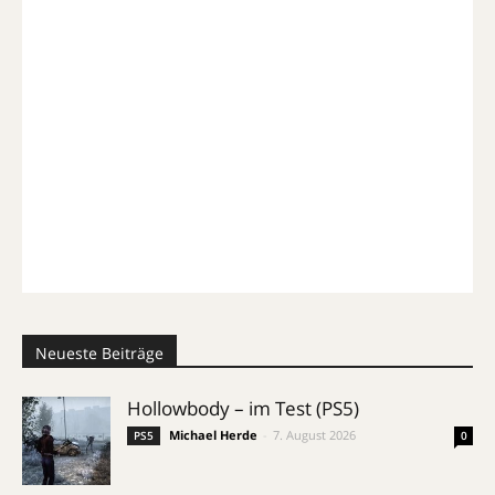
Neueste Beiträge
Hollowbody – im Test (PS5)
Michael Herde
-
7. August 2026
PS5
0