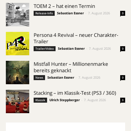
TOEM 2 – hat einen Termin
Sebastian Essner
-
7. August 2026
Release-Info
0
Persona 4 Revival – neuer Charakter-
Trailer
Sebastian Essner
-
7. August 2026
Trailer/Video
0
Mistfall Hunter – Millionenmarke
bereits geknackt
Sebastian Essner
-
7. August 2026
News
0
Stacking – im Klassik-Test (PS3 / 360)
Ulrich Steppberger
-
7. August 2026
Klassik
0