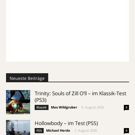
Neueste Beiträge
Trinity: Souls of Zill O’ll – im Klassik-Test
(PS3)
Max Wildgruber
-
8. August 2026
Klassik
0
Hollowbody – im Test (PS5)
Michael Herde
-
7. August 2026
PS5
0