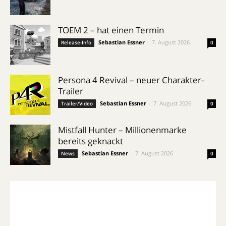
TOEM 2 – hat einen Termin
Sebastian Essner
-
7. August 2026
Release-Info
0
Persona 4 Revival – neuer Charakter-
Trailer
Sebastian Essner
-
7. August 2026
Trailer/Video
0
Mistfall Hunter – Millionenmarke
bereits geknackt
Sebastian Essner
-
7. August 2026
News
0