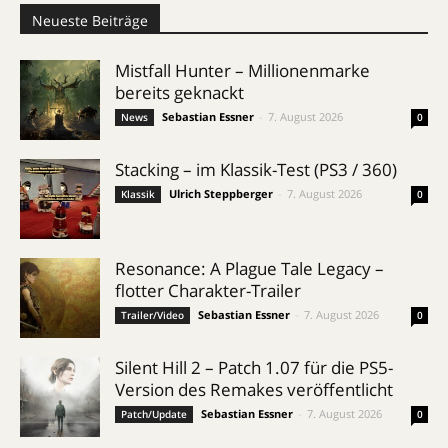
Neueste Beiträge
Mistfall Hunter – Millionenmarke
bereits geknackt
Sebastian Essner
-
7. August 2026
News
0
Stacking – im Klassik-Test (PS3 / 360)
Ulrich Steppberger
-
7. August 2026
Klassik
0
Resonance: A Plague Tale Legacy –
flotter Charakter-Trailer
Sebastian Essner
-
7. August 2026
Trailer/Video
0
Silent Hill 2 – Patch 1.07 für die PS5-
Version des Remakes veröffentlicht
Sebastian Essner
-
7. August 2026
Patch/Update
0