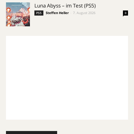
Luna Abyss – im Test (PS5)
Steffen Heller
-
7. August 2026
PS5
0