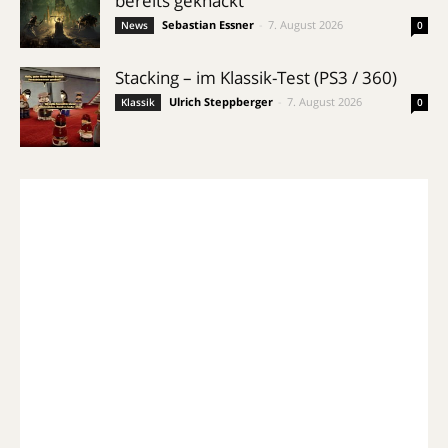
bereits geknackt
Sebastian Essner
-
7. August 2026
News
0
Stacking – im Klassik-Test (PS3 / 360)
Ulrich Steppberger
-
7. August 2026
Klassik
0