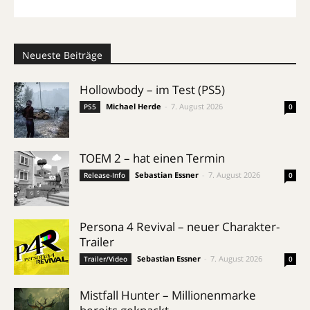
Neueste Beiträge
Hollowbody – im Test (PS5)
Michael Herde
-
7. August 2026
PS5
0
TOEM 2 – hat einen Termin
Sebastian Essner
-
7. August 2026
Release-Info
0
Persona 4 Revival – neuer Charakter-
Trailer
Sebastian Essner
-
7. August 2026
Trailer/Video
0
Mistfall Hunter – Millionenmarke