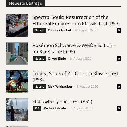
Neueste Beiträge
Spectral Souls: Resurrection of the
Ethereal Empires – im Klassik-Test (PSP)
Thomas Nickel
-
9. August 2026
Klassik
0
Pokémon Schwarze & Weiße Edition –
im Klassik-Test (DS)
Oliver Ehrle
-
8. August 2026
Klassik
0
Trinity: Souls of Zill O’ll – im Klassik-Test
(PS3)
Max Wildgruber
-
8. August 2026
Klassik
0
Hollowbody – im Test (PS5)
Michael Herde
-
7. August 2026
PS5
0