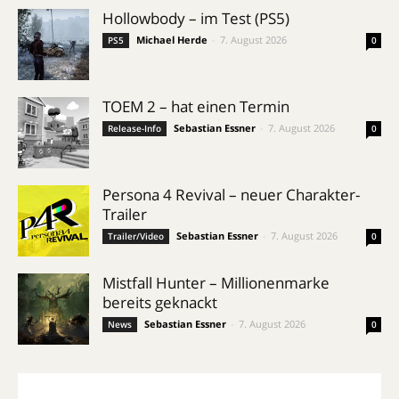
Hollowbody – im Test (PS5)
Michael Herde
-
7. August 2026
PS5
0
TOEM 2 – hat einen Termin
Sebastian Essner
-
7. August 2026
Release-Info
0
Persona 4 Revival – neuer Charakter-
Trailer
Sebastian Essner
-
7. August 2026
Trailer/Video
0
Mistfall Hunter – Millionenmarke
bereits geknackt
Sebastian Essner
-
7. August 2026
News
0